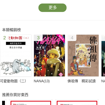
更多
本類暢銷榜
2
3
4
可愛動物園（二）
NANA(13)
佛祖傳 精彩試讀
N
推薦你買好東西