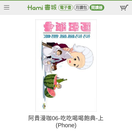
電子書
月讀包
閱讀器
阿貴漫咖06-吃吃喝喝飽典-上
(Phone)