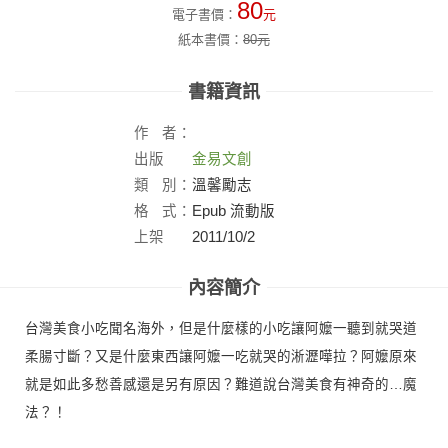
80
電子書價：
元
紙本書價：
80
元
書籍資訊
作
者：
出版
金易文創
社：
類
別：
溫馨勵志
格
式：
Epub 流動版
上架
2011/10/2
日：
內容簡介
台灣美食小吃聞名海外，但是什麼樣的小吃讓阿嬤一聽到就哭道
柔腸寸斷？又是什麼東西讓阿嬤一吃就哭的淅瀝嘩拉？阿嬤原來
就是如此多愁善感還是另有原因？難道說台灣美食有神奇的…魔
法？！