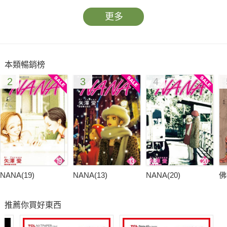
更多
本類暢銷榜
2
3
4
NANA(19)
NANA(13)
NANA(20)
佛
推薦你買好東西