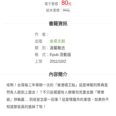
80
電子書價：
元
紙本書價：
80
元
書籍資訊
作
者：
出版
金易文創
社：
類
別：
溫馨勵志
格
式：
Epub 流動版
上架
2011/10/2
日：
內容簡介
哇咧！台灣每三年舉辦一次的「東港燒王船」這麼神聖的祭典竟
然有人跑到上面去！？不只這樣還有人開著坦克要去跟「寒單
爺」拼輸贏….到底是怎麼一回事？這麼噗攏共的事情，如果你不
知道那就真的遜掉了啦！