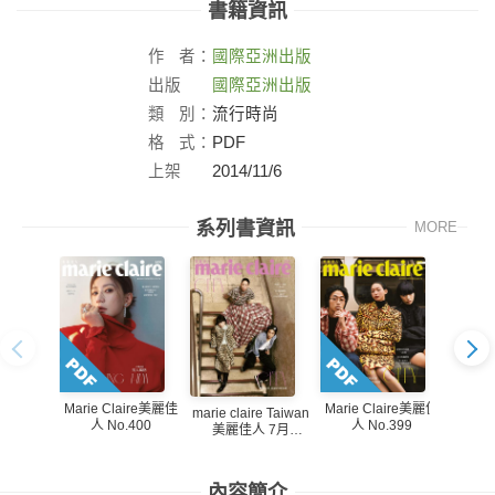
書籍資訊
作
者：
國際亞洲出版
出版
國際亞洲出版
社：
類
別：
流行時尚
格
式：
PDF
上架
2014/11/6
日：
系列書資訊
MORE
Marie Claire美麗佳
Marie Claire美麗佳
Marie
marie claire Taiwan
人 No.400
人 No.399
人
美麗佳人 7月
號/2026
內容簡介