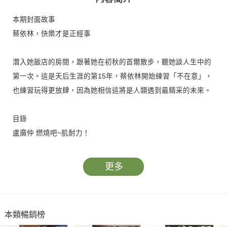
本期封面故事
蔡依林，快樂才是正經事
潛入她飯店的房間，跟著她在初秋的首爾散步，聽她談人生中的
第一次。這是天后生涯的第15年，蔡依林開始練習「不在意」，
也練習玩得更放肆，因為她相信這將是人類遇到最精采的未來。
目錄
盧廣仲 燃燒吧~肌耐力！
大眼鏡、蘑菇頭是他的標準造型，在高亢轉音裡有種藏不住的搖
滾精神。他說，當兵的規律其實更能揮灑創造力。你說他怪怪
更多
的？其實，是他心裡住著個不羈的詩意靈魂。
荊棘載途的 KPOP 舞台
本類暢銷榜
《美麗佳人》本期來到首爾，一個聚集韓流巨星的重鎮，這有的