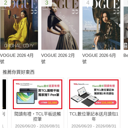
2
3
4
是懷抱星夢的人，只要有才藝外貌，多的是機會被挖掘。不過，
這裡沒有一夜成名的浪漫，拿到通往巨星舞台的入場券後，付出
漫長努力，經過長期試煉都是必須，卻沒人能保證一定有你一席
之地。
騎士夾克
善於拍攝社會人文議題的《Life》雜誌，1947年拍攝一群騎著重
VOGUE 2026 4月
VOGUE 2026 2月
VOGUE 2026 6月
B
機、著黑皮革騎士外套的憤青，在當時保守的風氣之下引起廣泛
號
號
號
討論，讓黑皮革騎士夾克，莫名被冠上不良形象，直到六○年代
推薦你買好東西
大眾文化與搖滾音樂浪潮的推波助瀾下，騎士夾克才晉身時尚表
徵。
哈利
閱讀有禮，TCL平板送觸
TCL數位筆記本送月讀包1
控筆
年
31
2026/06/20 - 2026/08/31
2026/06/20 - 2026/08/31