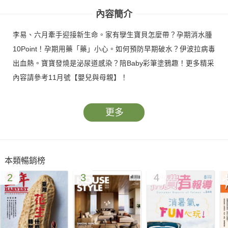
內容簡介
李易、六月牽手迎接新生命。家有孿生寶貝怎麼帶？孕期消水腫
10Point！孕期用藥「藥」小心。如何預防早期破水？伊波拉病毒
出血熱。寶寶發燒是泌尿道感染？陪Baby彩筆塗鴉趣！更多精采
內容請參考11月號【嬰兒與母親】！
更多
本類暢銷榜
2
3
4