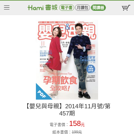
電子書
月讀包
閱讀器
【嬰兒與母親】2014年11月號/第
457期
158
電子書價：
元
紙本書價：
199
元