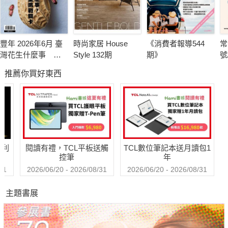
豐年 2026年6月 臺
時尚家居 House
《消費者報導544
常
灣花生什麼事 轉
Style 132期
期》
號
型挑戰卡關
推薦你買好東西
哈利
閱讀有禮，TCL平板送觸
TCL數位筆記本送月讀包1
控筆
年
31
2026/06/20 - 2026/08/31
2026/06/20 - 2026/08/31
主題書展