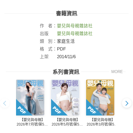
書籍資訊
作
者：
嬰兒與母親雜誌社
出版
嬰兒與母親雜誌社
社：
類
別：
家庭生活
格
式：
PDF
上架
2014/11/6
日：
系列書資訊
MORE
【嬰兒與母親】
【嬰兒與母親】
【嬰兒與母親】
【嬰
2026年7月號/第588
2026年5月號/第587
2026年3月號/第586
2026
期
期
期