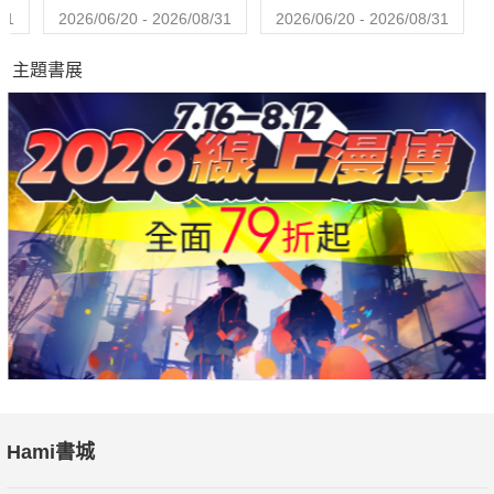
感受所有，等待著在下一個舞台上展現自我風采。本季男裝在低
31
2026/06/20 - 2026/08/31
2026/06/20 - 2026/08/31
調中卻也充滿許多印花與色彩，呈現出繽紛的男人風格。
主題書展
秋冬男裝精選
隨著時節漸入秋冬，戶外景色越顯蕭瑟，不似冷冽的氣候，各大
時裝品牌的互相較勁自此正式進入白熱化。與春夏著重輕便的概
念不同，各式的奢華材質及富有創意的設計紛紛出爐，而由春夏
延續的功能性特色讓這些服飾不再只屬於伸展台，而是男人在室
內戶外各種場合，展現自身不凡氣勢的最佳工具。
離開地球表面
上山下海、走過七大洲五大洋，旅遊對男人來說，與其說是度
假，某種程度來說也是尋求一種征服的快感。猶記得兒時總對宇
宙空間充滿憧憬與幻想，人說太陽底下沒有新鮮事，地球玩膩了
Hami書城
嗎？來看看大氣層之外有什麼好玩的。