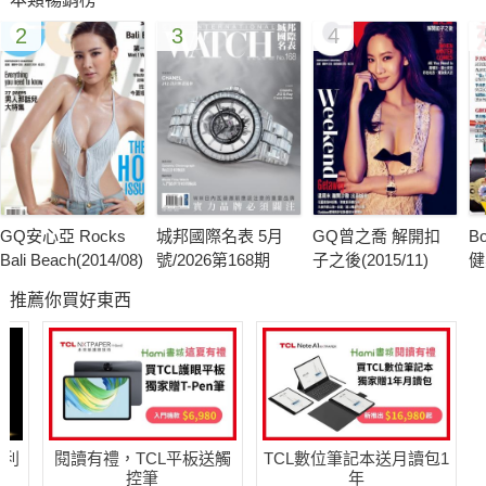
2
3
4
陳艾熙 明星志願ING
很多女星的星路開端通常是這樣：1. 陪朋友去面試、比賽，2. 但
卻是自己被發掘，3. 然後就出道了。這種故事我們已聽太多，而
且有點膩。陳艾熙就不同了，這位現任微風廣場代言人很開朗地
跟我說，當明星是她從小到大的夢想。如此積極、正面、又誠實
的美女，很好！第一印象就有很好的開始，接下來不免俗地請為
我們留下美麗倩影，向全天下君子昭告妳的性感，與感性。
GQ安心亞 Rocks
城邦國際名表 5月
GQ曾之喬 解開扣
B
Bali Beach(2014/08)
號/2026第168期
子之後(2015/11)
健
嗆辣風趣 克莉絲．泰根
推薦你買好東西
其他要提的事有，超模克莉絲．泰根（Chrissy Teigen）很好
笑。她不只是在Twitter上幽默而已，那像是種很直接的感覺。就
算在現實生活中也是如此。
曠野足跡
哈利
閱讀有禮，TCL平板送觸
TCL數位筆記本送月讀包1
蕭瑟的秋天，大地也愈趨寂靜，緒亂的心靈在此時沉澱，靜靜地
控筆
年