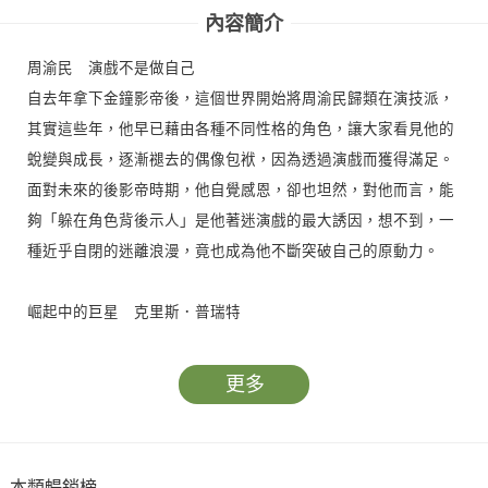
內容簡介
周渝民 演戲不是做自己
自去年拿下金鐘影帝後，這個世界開始將周渝民歸類在演技派，
其實這些年，他早已藉由各種不同性格的角色，讓大家看見他的
蛻變與成長，逐漸褪去的偶像包袱，因為透過演戲而獲得滿足。
面對未來的後影帝時期，他自覺感恩，卻也坦然，對他而言，能
夠「躲在角色背後示人」是他著迷演戲的最大誘因，想不到，一
種近乎自閉的迷離浪漫，竟也成為他不斷突破自己的原動力。
崛起中的巨星 克里斯．普瑞特
你知道的！《公園與遊憩》影集（Parks and Recreation）？
《魔球》（Moneyball）？《00:30凌晨密令》（Zero Dark
更多
Thirty）？《星際異攻隊》（Guardians of the Galaxy）？娶了
安娜．法瑞絲（Anna Faris）？這些你都不知道？那麼現在有你
好瞧的了。
本類暢銷榜