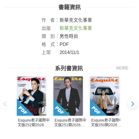
書籍資訊
作
者：
新華克文化事業
出版
新華克文化事業
社：
類
別：
男性時尚
格
式：
PDF
上架
2014/11/1
日：
系列書資訊
MORE
Esquire君子國際中
Esquire君子國際中
Esquire君子國際中
Esqu
文版252期2026年8
文版251期2026年7
文版250期2026年6
文版24
月號
月號
月號