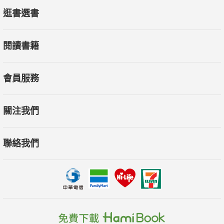
逛書選書
突破自我
人生不可能隨時順遂，總會面對挑戰。當遇到挫折，你是縮回自
閱讀書籍
己的舒適圈，還是願意重新再來，這可能將會讓你的未來人生產
生極大不同。浴火，或許就如鳳凰般可以重生，自我突破，就是
這個精神。
會員服務
實用掀背車新選擇
關注我們
對於BMW車款的普世觀念，其前置後驅的極佳操控，早已深植人
心。因此，當BMW宣布要推出首款前置前驅車款時，很難不讓人
聯絡我們
驚訝，這究竟會是怎麼樣的一台BMW？
【更多精彩內容都在10月號Esquire君子時代雜誌】