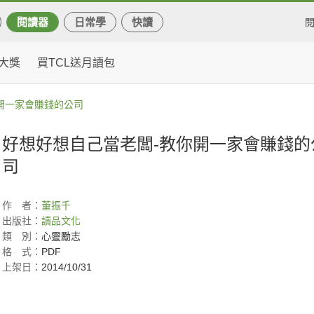
閱讀器
日常學
快讀
大獎
買TCL送月讀包
開一家會賺錢的公司
好想好想自己當老闆-教你開一家會賺錢的
司
作
者：
董振千
出版社：
讀品文化
類
別：
心靈勵志
格
式：
PDF
上架日：
2014/10/31