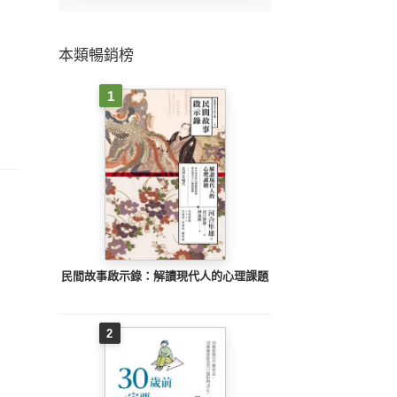
本類暢銷榜
1
民間故事啟示錄：解讀現代人的心理課題
2