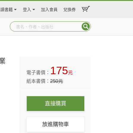
閱讀書籍
登入
加入會員
兌換券
業
175
電子書價：
元
紙本書價：
250
元
直接購買
放進購物車