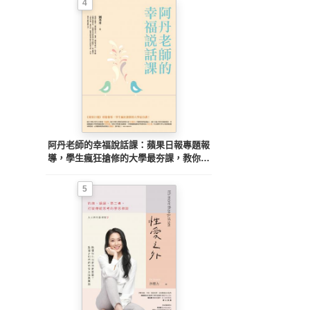
4
阿丹老師的幸福說話課：蘋果日報專題報
導，學生瘋狂搶修的大學最夯課，教你不
當句點王，「說」出幸福人生！
5