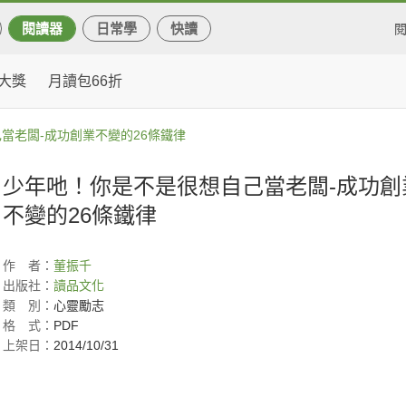
閱讀器
日常學
快讀
大獎
月讀包66折
當老闆-成功創業不變的26條鐵律
少年吔！你是不是很想自己當老闆-成功創
不變的26條鐵律
作
者：
董振千
出版社：
讀品文化
類
別：
心靈勵志
格
式：
PDF
上架日：
2014/10/31