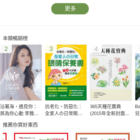
更多
本類暢銷榜
2
3
4
沿著海，遇見你：
抗老化‧防惡化：
365天種花寶典
B
英為你心動 李雅英
全家人の日常眼睛
(2015年全新封面暢
兒
1st台灣感性紙上電
保養書
銷改版)
張
推薦你買好東西
影系列 數位版