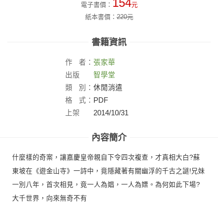
154
電子書價：
元
紙本書價：
220
元
書籍資訊
作
者：
張家華
出版
智學堂
社：
類
別：
休閒消遣
格
式：
PDF
上架
2014/10/31
日：
內容簡介
什麼樣的奇案，讓嘉慶皇帝親自下令四次複查，才真相大白?蘇
東坡在《遊金山寺》一詩中，竟隱藏著有關幽浮的千古之謎!兄妹
一別八年，首次相見，竟一人為娼，一人為嫖。為何如此下場?
大千世界，向來無奇不有