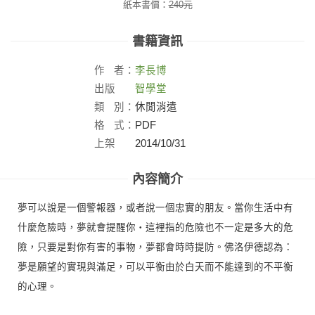
紙本書價：
240
元
書籍資訊
作
者：
李長博
出版
智學堂
社：
類
別：
休閒消遣
格
式：
PDF
上架
2014/10/31
日：
內容簡介
夢可以說是一個警報器，或者說一個忠實的朋友。當你生活中有
什麼危險時，夢就會提醒你‧這裡指的危險也不一定是多大的危
險，只要是對你有害的事物，夢都會時時提防。佛洛伊德認為：
夢是願望的實現與滿足，可以平衡由於白天而不能達到的不平衡
的心理。