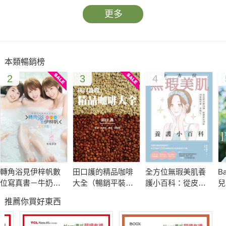
更多
本類暢銷榜
2
3
4
轉角浴見伊梓帆數
田口護的精品咖啡
全方位無瑕美肌養
B
位寫真書－牛奶裸
大全（暢銷平裝
護小百科：從皮膚
兒
湯版
版）
基礎知識、疑難雜
張
推薦你買好東西
症剖析到凍齡保養
一本搞定！