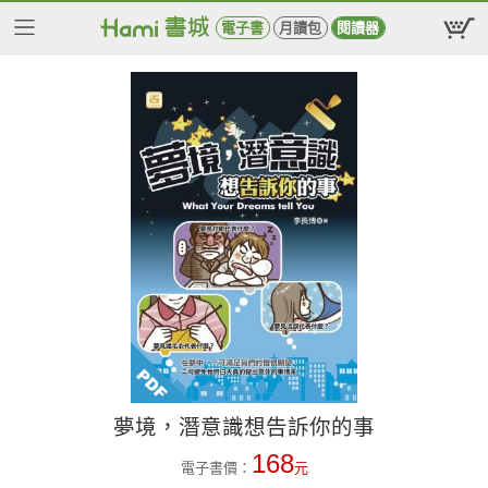
電子書
月讀包
閱讀器
夢境，潛意識想告訴你的事
168
電子書價：
元