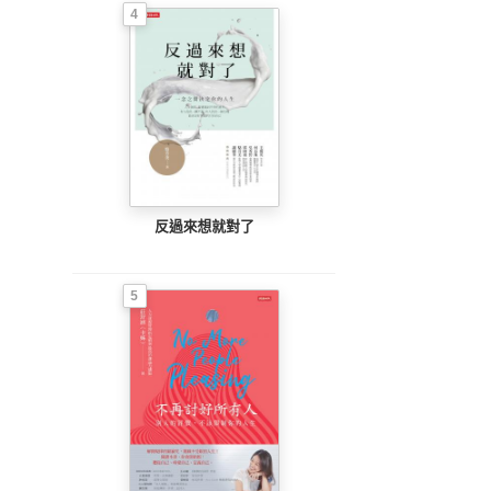
4
反過來想就對了
5