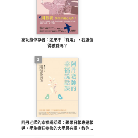
高功能倖存者：如果不「有用」，我還值
得被愛嗎？
3
阿丹老師的幸福說話課：蘋果日報專題報
導，學生瘋狂搶修的大學最夯課，教你不
當句點王，「說」出幸福人生！