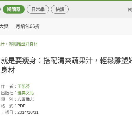
閱讀器
日常學
快讀
大獎
月讀包66折
果汁，輕鬆雕塑好身材
就是要瘦身：搭配清爽蔬果汁，輕鬆雕塑
身材
作
者：
王凱芬
出版社：
雅典文化
類
別：
心靈勵志
格
式：
PDF
上架日：
2014/10/31