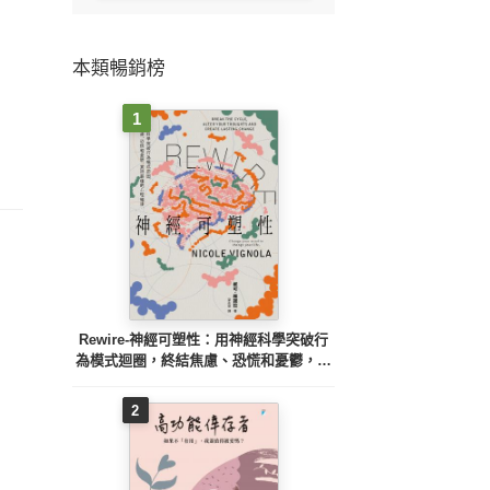
本類暢銷榜
1
Rewire-神經可塑性：用神經科學突破行
為模式迴圈，終結焦慮、恐慌和憂鬱，實
現最佳的心理健康
2