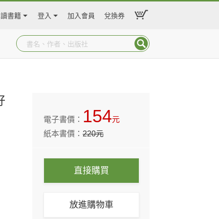
閱讀書籍
登入
加入會員
兌換券
好
154
電子書價：
元
紙本書價：
220
元
直接購買
放進購物車