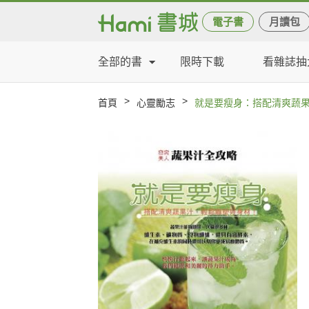
電子書
月讀包
全部的書
限時下載
看雜誌抽
>
>
首頁
心靈勵志
就是要瘦身：搭配清爽蔬