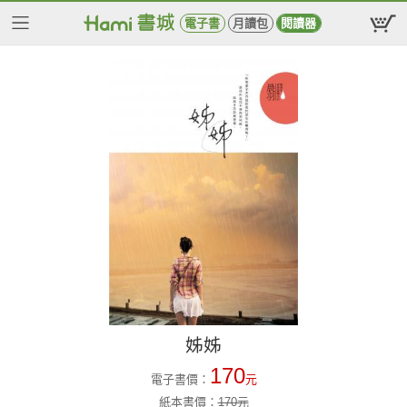
電子書
月讀包
閱讀器
姊姊
170
電子書價：
元
紙本書價：
170
元