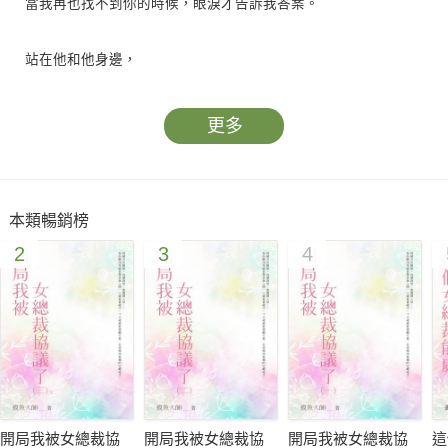
當我再也找不到你的時候，眼淚才告訴我答案。
站在他和他身邊，
她才知道自己需要的並不是當「姊姊」的勇敢，
而是一個能讓她盡情哭泣的地方。
更多
乖巧、隱忍是她二十七年來的生活準則，
身為「姊姊」，她從不允許自己露出多餘的情緒，
沒想到，十六歲的他說的一句話，竟讓她在街上失聲痛哭，
本類暢銷榜
原本枯槁的心彷彿有什麼開始悄悄萌芽。
2
3
4
而和三十歲的他相遇，則是另一個奇蹟，
她企圖掩飾的壓抑，在他面前無所遁形。
與他們相遇，是她此生唯一感到美好的時刻，
還以為這份美好可以像天天升起的太陽般永恆溫暖，
但它其實只是顆偶然劃過黑夜的流星，一瞬即逝……
開局我被女總裁協
開局我被女總裁協
開局我被女總裁協
這