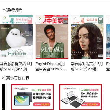
職業大觀園：消防員 守護人民安全的英雄
本類暢銷榜
運動休閒：跑酷：移動的藝術
2
3
4
翻譯練習
動物星球頻道：《墨西哥自然寫真》
電影快報：《鐵血神探》/《飢餓遊戲︰自由幻夢1》/《美味不設
限》
全民英檢中級模擬試題
常春藤解析英語 6月
EnglishDigest實用
常春藤生活英語 5月
En
號/2026 第455期
空中美語 2026.5月
號/2026 第276期
空
號
月
推薦你買好東西