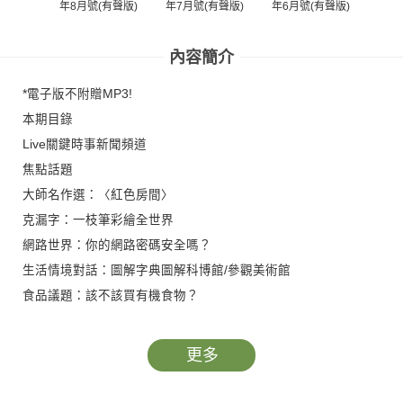
年8月號(有聲版)
年7月號(有聲版)
年6月號(有聲版)
年5
內容簡介
*電子版不附贈MP3!
本期目錄
Live關鍵時事新聞頻道
焦點話題
大師名作選：〈紅色房間〉
克漏字：一枝筆彩繪全世界
網路世界：你的網路密碼安全嗎？
生活情境對話：圖解字典圖解科博館/參觀美術館
食品議題：該不該買有機食物？
旅遊好去處：吃喝玩樂遊阪大
健康知識：為什麼蚊子特別愛叮你？
更多
主題式會話：看醫生
唱歌學英文：Maps 魔力紅 〈地圖〉