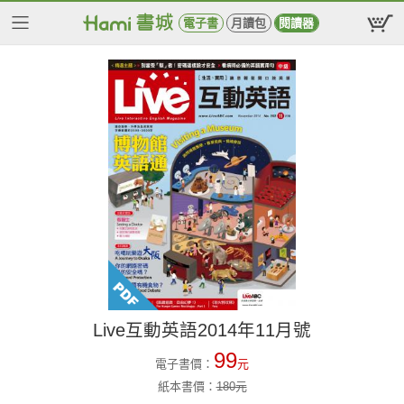
電子書
月讀包
閱讀器
Live互動英語2014年11月號
99
電子書價：
元
紙本書價：
180
元