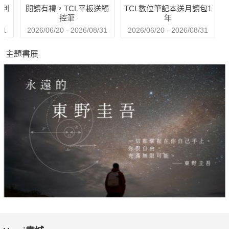
哈利
閱讀有禮，TCL平板送觸
TCL數位筆記本送月讀包1
控筆
年
31
2026/06/20 - 2026/08/31
2026/06/20 - 2026/08/31
主題書展