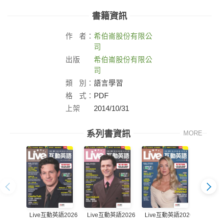
書籍資訊
作
者：
希伯崙股份有限公
司
出版
希伯崙股份有限公
社：
司
類
別：
語言學習
格
式：
PDF
上架
2014/10/31
日：
系列書資訊
MORE
Live互動英語2026
Live互動英語2026
Live互動英語2026
Live