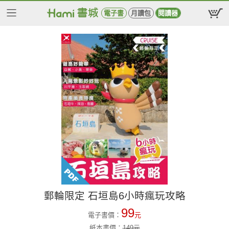
電子書
月讀包
閱讀器
郵輪限定 石垣島6小時瘋玩攻略
99
電子書價：
元
紙本書價：
149
元