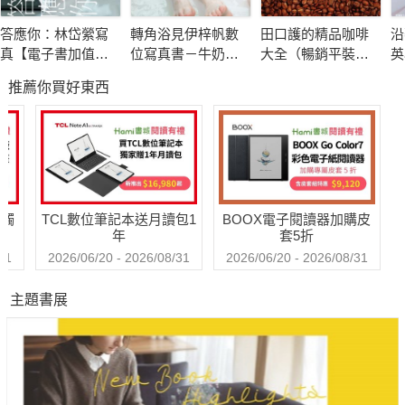
答應你：林岱縈寫
轉角浴見伊梓帆數
田口護的精品咖啡
沿
真【電子書加值
位寫真書－牛奶裸
大全（暢銷平裝
英
版】
湯版
版）
1
推薦你買好東西
影
送觸
TCL數位筆記本送月讀包1
BOOX電子閱讀器加購皮
年
套5折
31
2026/06/20 - 2026/08/31
2026/06/20 - 2026/08/31
主題書展