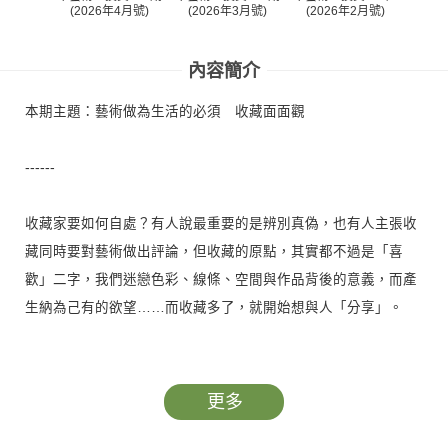
(2026年4月號)
(2026年3月號)
(2026年2月號)
(20
內容簡介
本期主題：藝術做為生活的必須 收藏面面觀
------
收藏家要如何自處？有人說最重要的是辨別真偽，也有人主張收
藏同時要對藝術做出評論，但收藏的原點，其實都不過是「喜
歡」二字，我們迷戀色彩、線條、空間與作品背後的意義，而產
生納為己有的欲望……而收藏多了，就開始想與人「分享」。
「收藏家是名失敗的藝術家，是以收藏來圓藝術家之夢，透過擁
有他人的作品來建構一件自己的作品。」一如巴黎新落成的路易
更多
威登基金會，建築與藏品已成為著陸於藝術聖地的大型作品。本
期將登上這艘美麗的玻璃船，一探這件作品的奧秘……另有第二