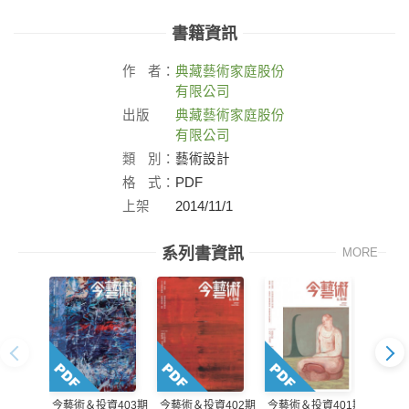
書籍資訊
作
者：
典藏藝術家庭股份
有限公司
出版
典藏藝術家庭股份
社：
有限公司
類
別：
藝術設計
格
式：
PDF
上架
2014/11/1
日：
系列書資訊
MORE
今藝術＆投資403期
今藝術＆投資402期
今藝術＆投資401期
今藝術