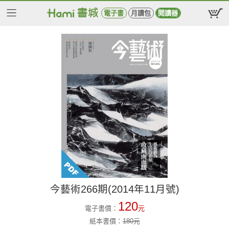
電子書
月讀包
閱讀器
今藝術266期(2014年11月號)
120
電子書價：
元
紙本書價：
180
元