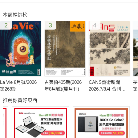
專題討論「雙年展」對台灣的意義，與香港雨傘運動中的藝術痕
本類暢銷榜
跡。
2
3
4
La Vie 8月號/2026
古美術405期(2026
CANS藝術新聞
夢
第268期
年8月號)(雙月刊)
2026.7/8月 合刊號
第
第341期
推薦你買好東西