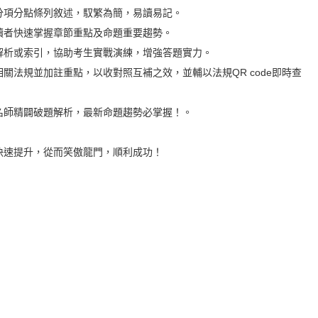
項分點條列敘述，馭繁為簡，易讀易記。
者快速掌握章節重點及命題重要趨勢。
析或索引，協助考生實戰演練，增強答題實力。
規並加註重點，以收對照互補之效，並輔以法規QR code即時查
師精闢破題解析，最新命題趨勢必掌握！。
速提升，從而笑傲龍門，順利成功！