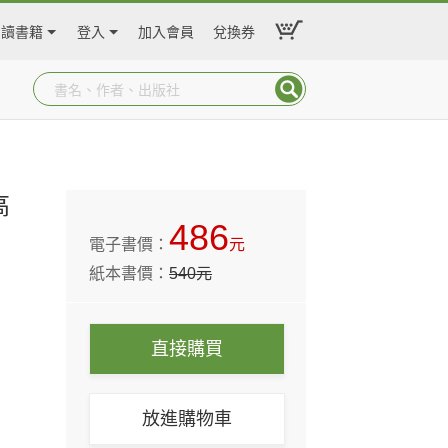
閱讀書籍
登入
加入會員
兌換券
高
486
電子書價：
元
紙本書價：
540
元
直接購買
放進購物車