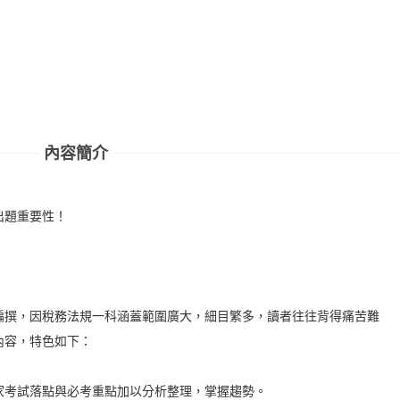
內容簡介
出題重要性！
撰，因稅務法規一科涵蓋範圍廣大，細目繁多，讀者往往背得痛苦難
內容，特色如下：
考試落點與必考重點加以分析整理，掌握趨勢。