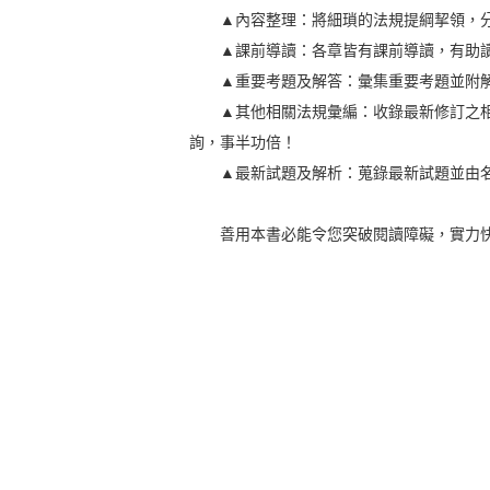
▲內容整理：將細瑣的法規提綱挈領，分
▲課前導讀：各章皆有課前導讀，有助讀
▲重要考題及解答：彙集重要考題並附解
▲其他相關法規彙編：收錄最新修訂之相關法
詢，事半功倍！
▲最新試題及解析：蒐錄最新試題並由名
善用本書必能令您突破閱讀障礙，實力快