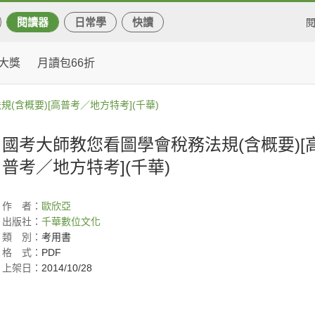
閱讀器
日常學
快讀
大獎
月讀包66折
(含概要)[高普考／地方特考](千華)
國考大師教您看圖學會稅務法規(含概要)[
普考／地方特考](千華)
作
者：
歐欣亞
出版社：
千華數位文化
類
別：
考用書
格
式：
PDF
上架日：
2014/10/28