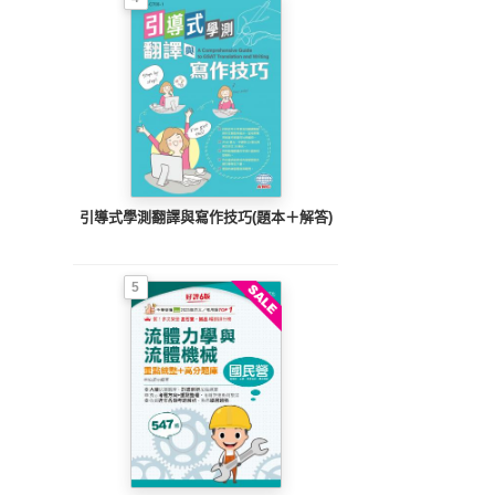
引導式學測翻譯與寫作技巧(題本＋解答)
5