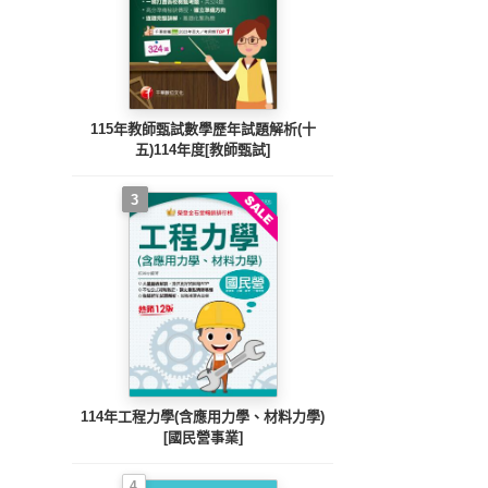
115年教師甄試數學歷年試題解析(十
五)114年度[教師甄試]
3
114年工程力學(含應用力學、材料力學)
[國民營事業]
4