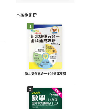
本類暢銷榜
1
新北捷運五合一全科速成攻略
2