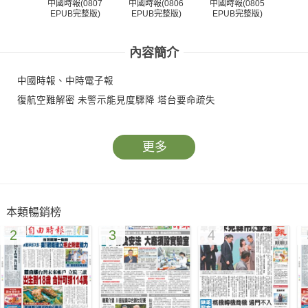
中國時報(0807
中國時報(0806
中國時報(0805
中國
EPUB完整版)
EPUB完整版)
EPUB完整版)
EP
內容簡介
中國時報、中時電子報
復航空難解密 未警示能見度驟降 塔台要命疏失
更多
本類暢銷榜
2
3
4