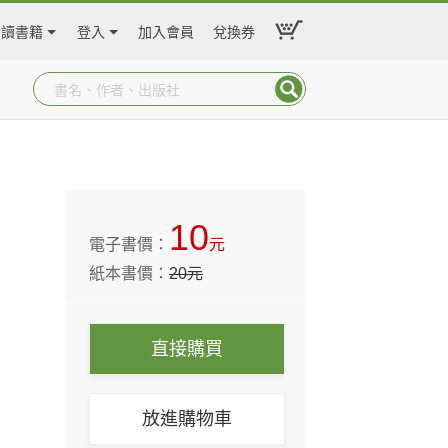
閱讀書籍
登入
加入會員
兌換券
10
電子書價：
元
紙本書價：
20
元
直接購買
放進購物車