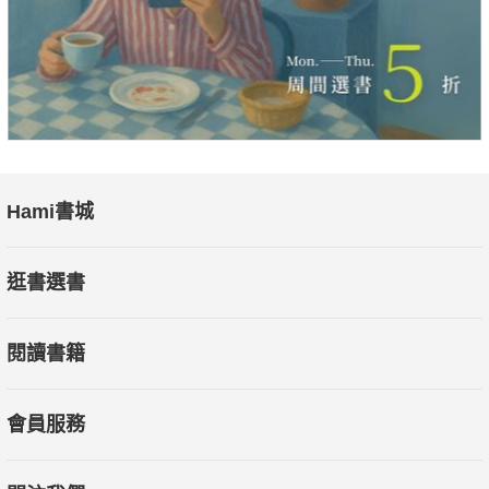
18.健康吃粽子
19.真的好熱喔
20.自己帶水，最好
21.眼睛也需要休息
22.看電影
23.這個我不愛吃
24.一起走走路
Hami書城
25.零食可以吃嗎
26.我感冒了
逛書選書
27.回到家，先洗手
28.天涼哈個啾
閱讀書籍
29.刷牙不偷懶
30.綠豆兵看牙醫
會員服務