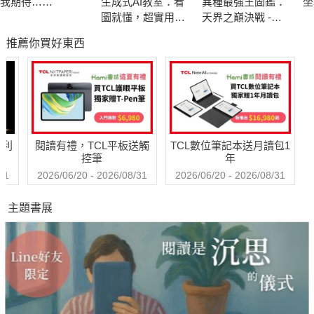
我期待……
生成式AI教室：看
異種最強王圖鑑：
坐
2.綠豆兵的禮物
圖就懂，超實用操
天界之巔決戰 -
3.沒有跳蚤的市場
作指南
NO.1爭奪淘汰賽
推薦你買好東西
4.紅豆兵的零用錢
5.吃多少，拿多少
6.這個不用付錢?
7.真誠的祝福
8.我想要買
哈利
閱讀有禮，TCL平板送觸
TCL數位筆記本送月讀包1
9.換個心情看世界
控筆
年
10.小丑不醜
31
2026/06/20 - 2026/08/31
2026/06/20 - 2026/08/31
11.這個可以再利用
主題書展
12.吃東西也要很環保
13.到戶外去玩
14.在家也要注意安全
15.不是我們的不能拿
16.改掉不好的習慣
17.開心吃早餐