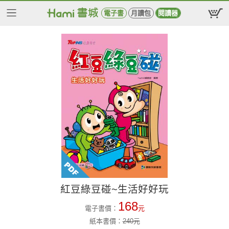
電子書
月讀包
閱讀器
紅豆綠豆碰~生活好好玩
168
電子書價：
元
紙本書價：
240
元