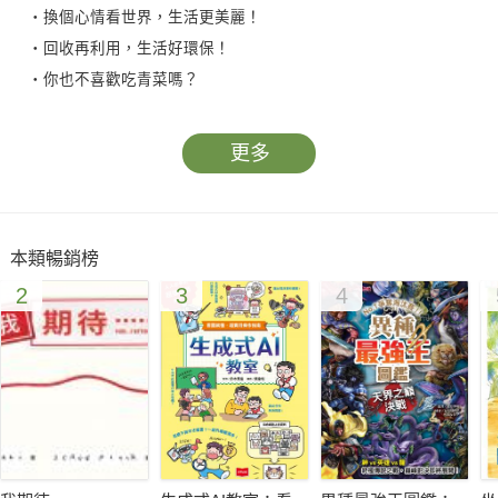
‧換個心情看世界，生活更美麗！
‧回收再利用，生活好環保！
‧你也不喜歡吃青菜嗎？
‧一起散步樂趣多！
你也有這些煩惱和疑問嗎？快來看看紅豆妮、綠豆兵有什麼妙點
更多
子！
隨書附贈營造劇場情境的MP3光碟，包你煩惱立刻被消滅，開懷
大笑一整年！
本類暢銷榜
本書特色
2
3
4
1.趣味漫畫好閱讀：全彩的原創短篇漫畫，大開本的設計，最適
合國小低中年級學生閱讀。
2.生活故事學成長：主角紅豆妮與綠豆兵引導小朋友學習身體保
健、生活常規、課業學習、手足與同儕相處等，培養良好的品
德。
目次︰
1.珍惜舊玩具