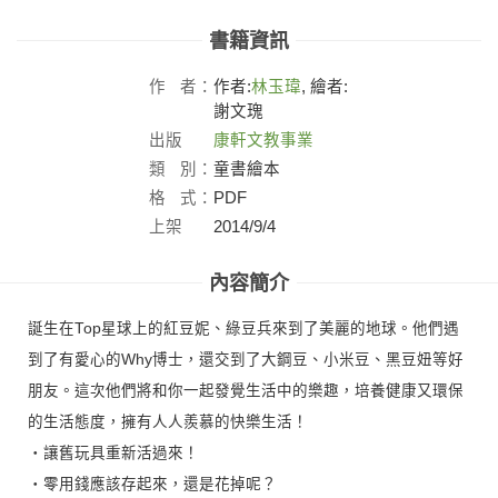
書籍資訊
作
者：
作者:
林玉瑋
, 繪者:
謝文瑰
出版
康軒文教事業
社：
類
別：
童書繪本
格
式：
PDF
上架
2014/9/4
日：
內容簡介
誕生在Top星球上的紅豆妮、綠豆兵來到了美麗的地球。他們遇
到了有愛心的Why博士，還交到了大鋼豆、小米豆、黑豆妞等好
朋友。這次他們將和你一起發覺生活中的樂趣，培養健康又環保
的生活態度，擁有人人羨慕的快樂生活！
‧讓舊玩具重新活過來！
‧零用錢應該存起來，還是花掉呢？