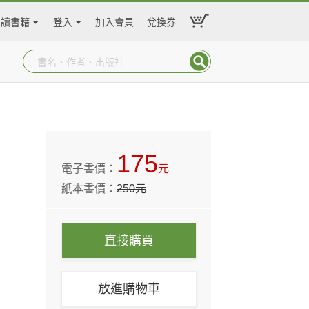
閱讀書籍
登入
加入會員
兌換券
175
電子書價：
元
紙本書價：
250
元
直接購買
放進購物車