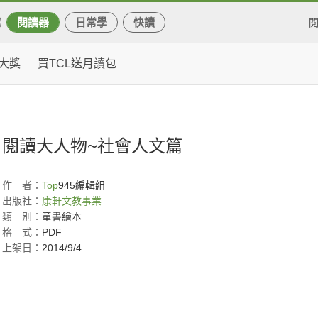
閱讀器
日常學
快讀
大獎
買TCL送月讀包
閱讀大人物~社會人文篇
作
者：
Top
945編輯組
出版社：
康軒文教事業
類
別：
童書繪本
格
式：
PDF
上架日：
2014/9/4