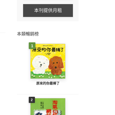
本刊提供月租
本類暢銷榜
1
原來的你最棒了
2