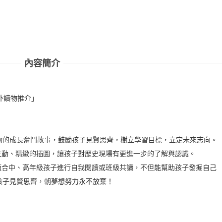
內容簡介
外讀物推介」
人物的成長奮鬥故事，鼓勵孩子見賢思齊，樹立學習目標，立定未來志向。
生動、精緻的插圖，讓孩子對歷史現場有更進一步的了解與認識。
適合中、高年級孩子進行自我閱讀或班級共讀，不但能幫助孩子發掘自己
孩子見賢思齊，朝夢想努力永不放棄！