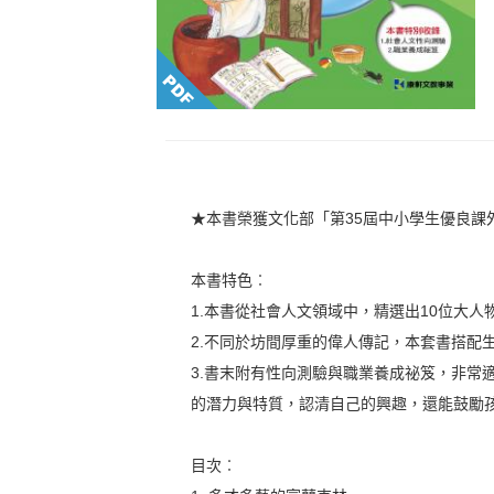
★本書榮獲文化部「第35屆中小學生優良課
本書特色︰
1.本書從社會人文領域中，精選出10位大
2.不同於坊間厚重的偉人傳記，本套書搭配
3.書末附有性向測驗與職業養成祕笈，非常
的潛力與特質，認清自己的興趣，還能鼓勵
目次︰