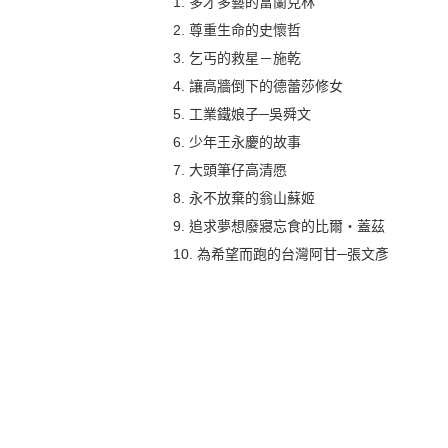
1. 多才多藝的富蘭克林
2. 尊重生命的史懷哲
3. 乞丐的救星－施乾
4. 讓高牆倒下的德蕾莎修女
5. 工業鐵娘子─吳舜文
6. 少年王永慶的故事
7. 大頭筆仔高清愿
8. 永不放棄的翁山蘇姬
9. 追求夢想廢寢忘食的比爾‧蓋茲
10. 為希望而跑的台灣阿甘─張文彥