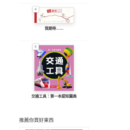
4
我期待……
5
交通工具：第一本認知圖典
推薦你買好東西