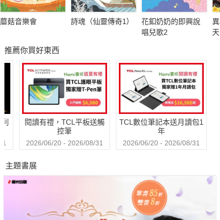
蘑菇音樂會
詩魂（仙靈傳奇1）
花釦奶奶的即興說
異
唱兒歌2
天
N
推薦你買好東西
哈利
閱讀有禮，TCL平板送觸
TCL數位筆記本送月讀包1
控筆
年
31
2026/06/20 - 2026/08/31
2026/06/20 - 2026/08/31
主題書展