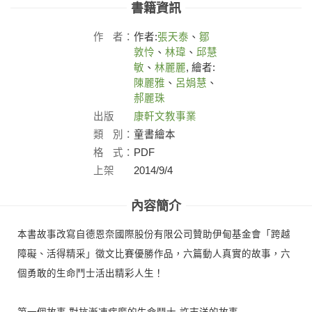
書籍資訊
作
者：
作者:
張天泰
、
鄒
敦怜
、
林瑋
、
邱慧
敏
、
林麗麗
, 繪者:
陳麗雅
、
呂娟慧
、
郝麗珠
出版
康軒文教事業
社：
類
別：
童書繪本
格
式：
PDF
上架
2014/9/4
日：
內容簡介
本書故事改寫自德恩奈國際股份有限公司贊助伊甸基金會「跨越
障礙、活得精采」徵文比賽優勝作品，六篇動人真實的故事，六
個勇敢的生命鬥士活出精彩人生！