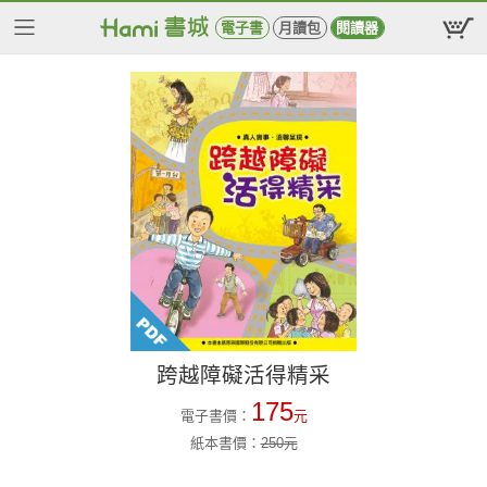
電子書
月讀包
閱讀器
跨越障礙活得精采
175
電子書價：
元
紙本書價：
250
元