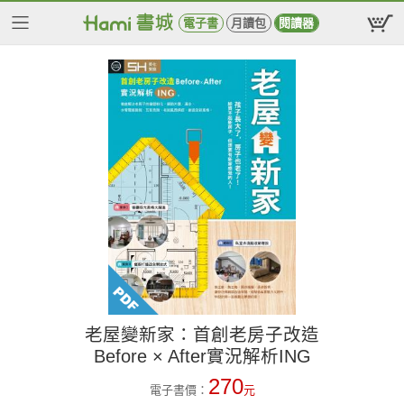
電子書
月讀包
閱讀器
老屋變新家：首創老房子改造
Before × After實況解析ING
270
電子書價：
元