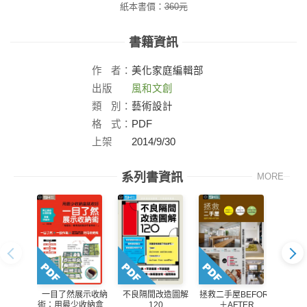
紙本書價：
360
元
書籍資訊
作
者：
美化家庭編輯部
出版
風和文創
社：
類
別：
藝術設計
格
式：
PDF
上架
2014/9/30
日：
系列書資訊
MORE
一目了然展示收納
不良隔間改造圖解
拯救二手屋BEFORE
美化家
術：用最少收納盒就
120
＋AFTER
宅的