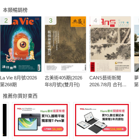
首創動工圖面ING，破解格局與拆除的思考方式，
本類暢銷榜
2
3
4
要注意採光、安全、尺度、美感、收納和情感，
還能學到保留舊建材，省錢又美觀，
對症下藥，改造漂亮舒適好宅
把老房子變成好房子！
La Vie 8月號/2026
古美術405期(2026
CANS藝術新聞
夢
第268期
年8月號)(雙月刊)
2026.7/8月 合刊號
第
第341期
推薦你買好東西