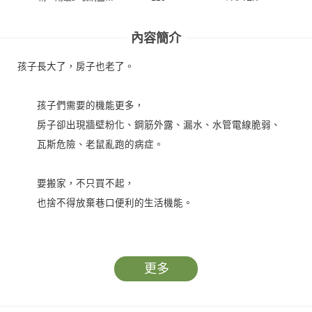
收好
溫、抗
暖 四
內容簡介
孩子長大了，房子也老了。
孩子們需要的機能更多，
房子卻出現牆壁粉化、鋼筋外露、漏水、水管電線脆弱、
瓦斯危險、老鼠亂跑的病症。
要搬家，不只買不起，
也捨不得放棄巷口便利的生活機能。
老房子的終極挽回術！
更多
修整外牆，讓它可以再強壯30年；
小動內牆，讓你舒服健康住上30年；