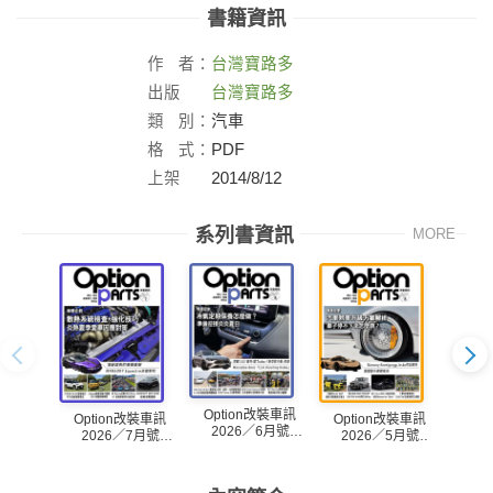
書籍資訊
作
者：
台灣寶路多
出版
台灣寶路多
社：
類
別：
汽車
格
式：
PDF
上架
2014/8/12
日：
系列書資訊
MORE
Option改裝車訊
Option改裝車訊
Option改裝車訊
Opt
2026／6月號
2026／7月號
2026／5月號
20
(NO.328)
(NO.329)
(NO.327)
(