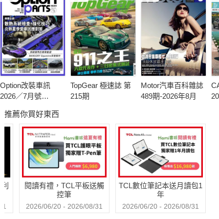
Option改裝車訊
TopGear 極速誌 第
Motor汽車百科雜誌
C
2026／7月號
215期
489期-2026年8月
2
(NO.329)
(N
推薦你買好東西
哈利
閱讀有禮，TCL平板送觸
TCL數位筆記本送月讀包1
控筆
年
31
2026/06/20 - 2026/08/31
2026/06/20 - 2026/08/31