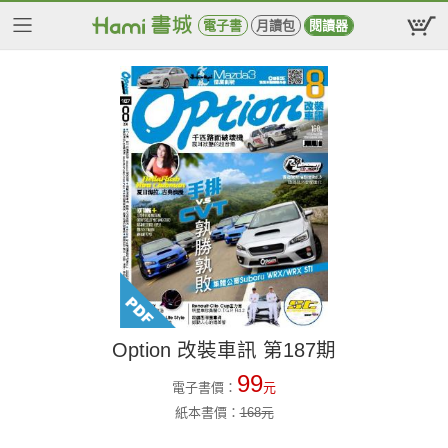
電子書
月讀包
閱讀器
Option 改裝車訊 第187期
99
電子書價：
元
紙本書價：
168
元