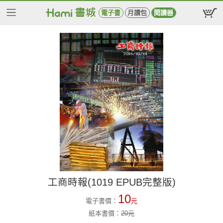
電子書
月讀包
閱讀器
工商時報(1019 EPUB完整版)
10
電子書價：
元
紙本書價：
20
元