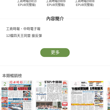
工商時報(0810
工商時報(0809
工商時報(0808
工商
EPUB完整版)
EPUB完整版)
EPUB完整版)
EP
內容簡介
工商時報、中時電子報
12檔四天王同盟 搶反彈
更多
本類暢銷榜
2
3
4