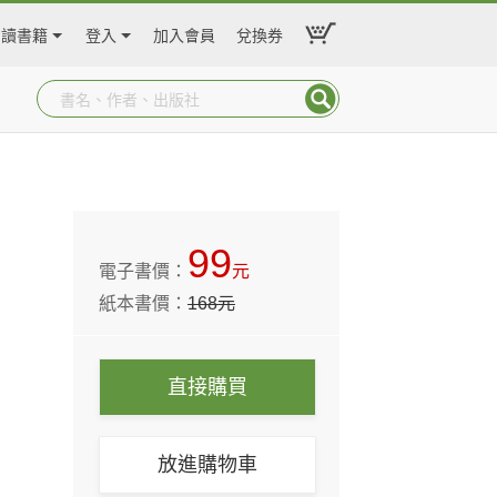
閱讀書籍
登入
加入會員
兌換券
99
電子書價：
元
紙本書價：
168
元
直接購買
放進購物車