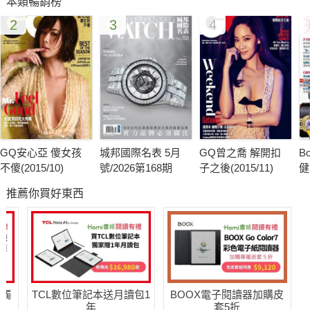
本類暢銷榜
2
3
4
GQ安心亞 傻女孩
城邦國際名表 5月
GQ曾之喬 解開扣
B
不傻(2015/10)
號/2026第168期
子之後(2015/11)
健
推薦你買好東西
送觸
TCL數位筆記本送月讀包1
BOOX電子閱讀器加購皮
年
套5折