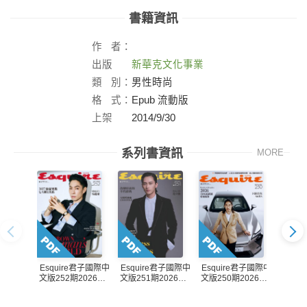
書籍資訊
作
者：
出版
新華克文化事業
社：
類
別：
男性時尚
格
式：
Epub 流動版
上架
2014/9/30
日：
系列書資訊
MORE
Esquire君子國際中
Esquire君子國際中
Esquire君子國際中
Esqu
文版252期2026年8
文版251期2026年7
文版250期2026年6
文版24
月號
月號
月號