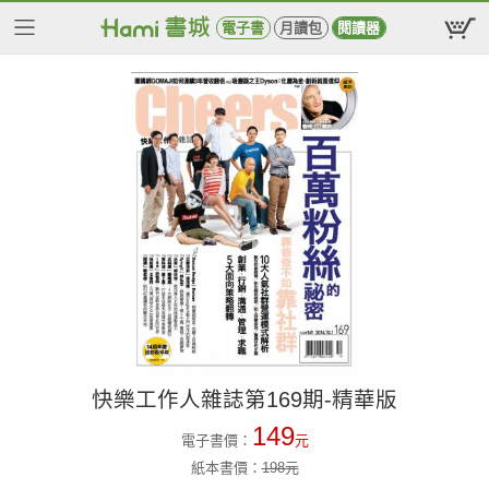
電子書
月讀包
閱讀器
快樂工作人雜誌第169期-精華版
149
電子書價：
元
紙本書價：
198
元