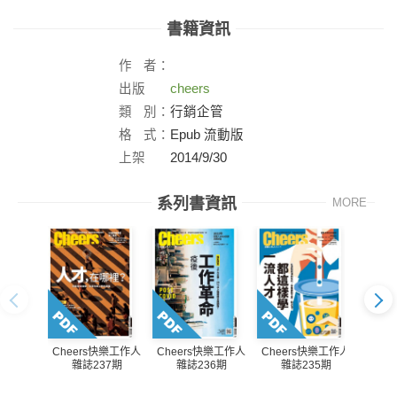
書籍資訊
作
者：
出版
cheers
社：
類
別：
行銷企管
格
式：
Epub 流動版
上架
2014/9/30
日：
系列書資訊
MORE
Cheers快樂工作人
Cheers快樂工作人
Cheers快樂工作人
Che
雜誌237期
雜誌236期
雜誌235期
雜