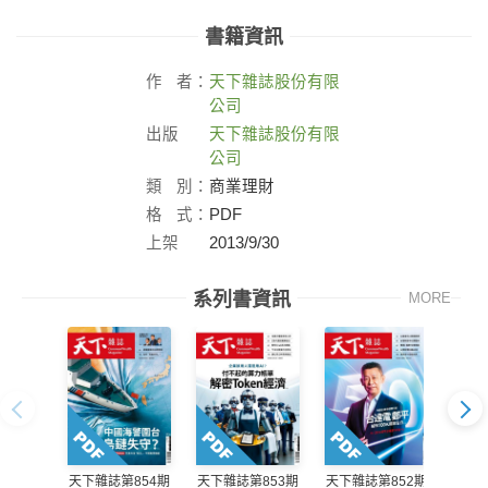
書籍資訊
作
者：
天下雜誌股份有限
公司
出版
天下雜誌股份有限
社：
公司
類
別：
商業理財
格
式：
PDF
上架
2013/9/30
日：
系列書資訊
MORE
天下雜誌第854期
天下雜誌第853期
天下雜誌第852期
天下雜