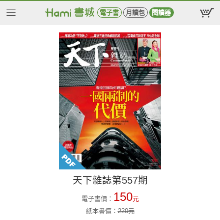
電子書
月讀包
閱讀器
天下雜誌第557期
150
電子書價：
元
紙本書價：
220
元