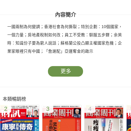
內容簡介
一國兩制為何變調；香港社會為何撕裂；特別企劃：10個國家，
一個力量；房地產稅制如何改；員工不受教：馴服五步驟；余英
時：知識份子要為窮人說話；蘇格蘭公投凸顯主權國家危機；企
業家眼裡只有中國；「詹謝配」亞運奪金的啟示
更多
本類暢銷榜
2
3
4