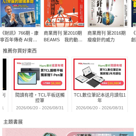
《財訊》766期 - 康
商業周刊 第2010期
商業周刊 第2016期
《
寧百年傳奇 AI背後
BEAMS 我的動物
瘦瘦針的威力
創
的玻璃革命
園團隊
推薦你買好東西
哈利
閱讀有禮，TCL平板送觸
TCL數位筆記本送月讀包1
控筆
年
31
2026/06/20 - 2026/08/31
2026/06/20 - 2026/08/31
主題書展