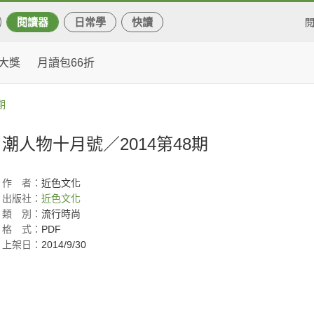
閱讀器
日常學
快讀
大獎
月讀包66折
期
潮人物十月號／2014第48期
作
者：
近色文化
出版社：
近色文化
類
別：
流行時尚
格
式：
PDF
上架日：
2014/9/30