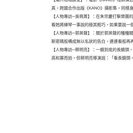
真，跨國合作出版《KANO》攝影集，同樣
【人物專訪─吳珮菁】：在朱宗慶打擊樂團
看她將練琴一事說的極其輕巧，如果要說一
【人物專訪─郭英聲】：關於郭英聲的種種
斯密碼般構成無以名狀的告白，連連看般再
【人物專訪─蔡明亮】：一鏡到底的長鏡頭
高和寡而拍，但蔡明亮導演說：「看長鏡頭