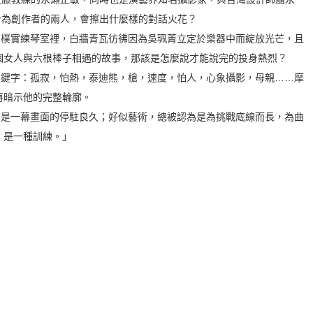
身為創作者的兩人，會擦出什麼樣的對話火花？
的樸實練琴室裡，白牆青瓦彷彿因為吳珮菁立定於樂器中而綻放光芒，且
個女人與六根棒子相遇的故事，那該是怎麼說才能說完的投身熱烈？
關鍵字：孤寂，怕熱，泰迪熊，槍，速度，怕人，心象攝影，母親……摩
再暗示他的完整輪廓。
，是一幕畫面的停駐良久；好似藝術，總被認為是為挑戰底線而長，為曲
，是一種訓練。」