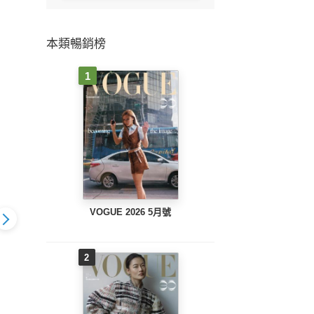
本類暢銷榜
1
VOGUE 2026 5月號
2
刊第1期-風格
潮人物十二月號／
潮人
實驗室
2017第86期 我對基隆
／20
潮人物一月號／2018
的想像
這
第87期 真跡、手稿與