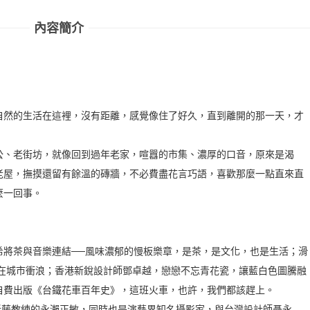
內容簡介
自然的生活在這裡，沒有距離，感覺像住了好久，直到離開的那一天，才
公、老街坊，就像回到過年老家，喧囂的市集、濃厚的口音，原來是渴
老屋，撫摸還留有餘溫的磚牆，不必費盡花言巧語，喜歡那麼一點直來直
麼一回事。
」的葉奕希將茶與音樂連結──風味濃郁的慢板樂章，是茶，是文化，也是生活；滑
over在城市衝浪；香港新銳設計師鄧卓越，戀戀不忘青花瓷，讓藍白色圖騰融
自費出版《台鐵花車百年史》，這班火車，也許，我們都該趕上。
近藤教練的永瀨正敏，同時也是演藝界知名攝影家，與台灣設計師聶永