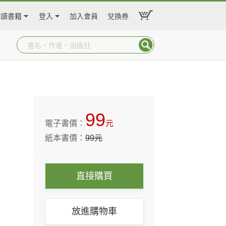
閱讀書籍
登入
加入會員
兌換券
99
電子書價：
元
紙本書價：
99
元
直接購買
放進購物車