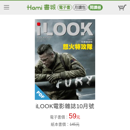
電子書
月讀包
閱讀器
iLOOK電影雜誌10月號
59
電子書價：
元
紙本書價：
145
元