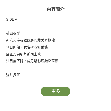
內容簡介
SIDE A
捕風捉影
新意欠奉招致敗局的北美暑期檔
今日開始，女性拯救好萊塢
金正恩惡搞片延期上映
注目度下降，威尼斯影展黯然落幕
強片探班
Miles Ahead
Untitled Woody Allen Project
更多
Ride Along 2
Triple Nine
La giovinezza