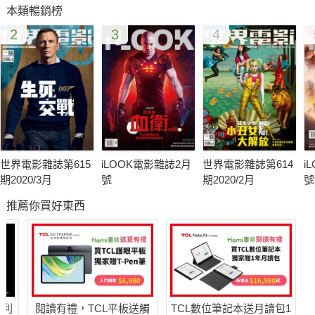
本類暢銷榜
2
3
4
COVER STORY
怒火特攻隊 Fury
Hot Movie Preview
冒牌條子
深夜前的五分鐘
太平輪：亂世浮生
世界電影雜誌第615
iLOOK電影雜誌2月
世界電影雜誌第614
i
愛的萬物論
期2020/3月
號
期2020/2月
號
哈比人：五軍大戰
推薦你買好東西
第七傳人
海綿寶寶：海陸大出擊
哈利
閱讀有禮，TCL平板送觸
TCL數位筆記本送月讀包1