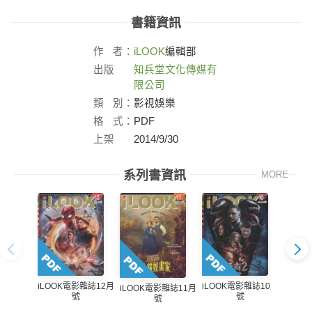
書籍資訊
作
者：
iLOOK
編輯部
出版
知兵堂文化傳媒有
社：
限公司
類
別：
影視娛樂
格
式：
PDF
上架
2014/9/30
日：
系列書資訊
MORE
iLOOK電影雜誌12月
iLOOK電影雜誌10月
iLO
iLOOK電影雜誌11月
號
號
號