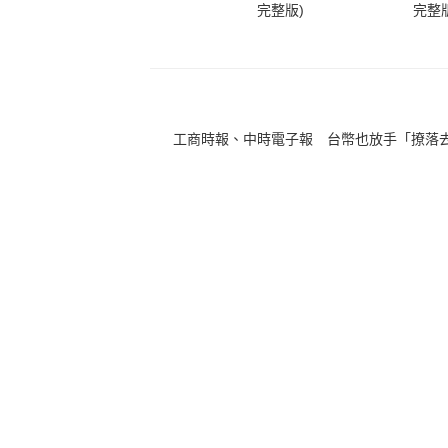
完整版)
完整版
工商時報、中時電子報 台幣也放手「撩落去