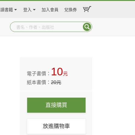
閱讀書籍
登入
加入會員
兌換券
10
電子書價：
元
紙本書價：
20
元
直接購買
放進購物車