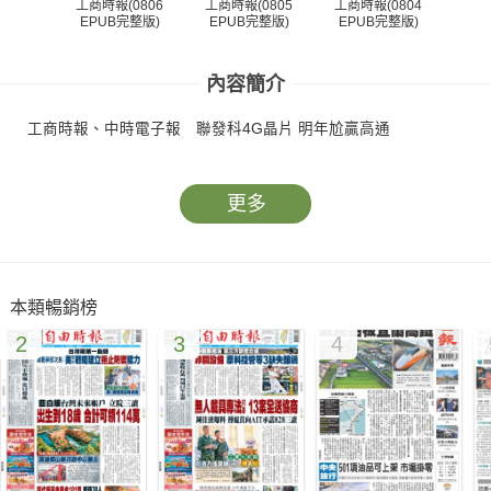
工商時報(0806
工商時報(0805
工商時報(0804
工商
EPUB完整版)
EPUB完整版)
EPUB完整版)
EP
內容簡介
工商時報、中時電子報 聯發科4G晶片 明年尬贏高通
更多
本類暢銷榜
2
3
4