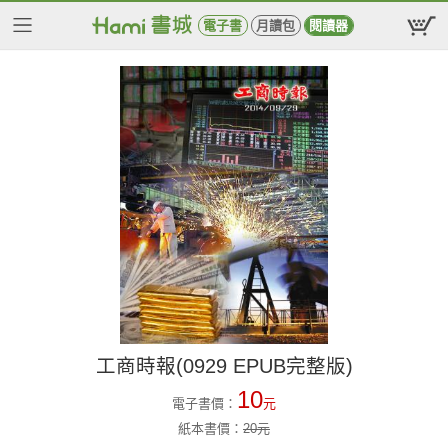
電子書
月讀包
閱讀器
工商時報(0929 EPUB完整版)
10
電子書價：
元
紙本書價：
20
元