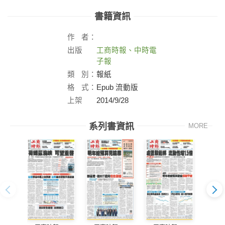
書籍資訊
作
者：
出版
工商時報、中時電
社：
子報
類
別：
報紙
格
式：
Epub 流動版
上架
2014/9/28
日：
系列書資訊
MORE