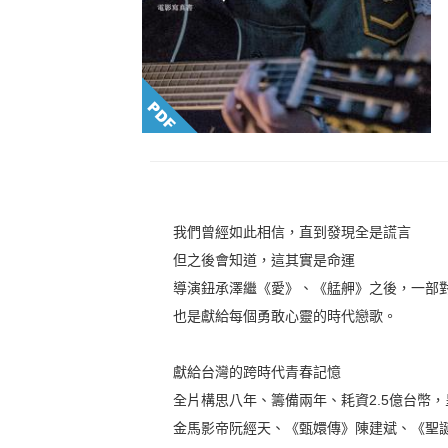
我們曾經如此相信，直到發現全是謊言
但之後會知道，這其實是命運
導演鈕承澤繼《愛》、《艋舺》之後，一部
也是獻給每個勇敢心靈的時代戀歌。
獻給台灣的跨時代青春記憶
全片構思八年、籌備兩年、耗資2.5億台幣，
金馬影帝阮經天、《甄嬛傳》陳建斌、《聖誕