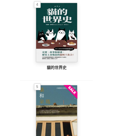
與誤解
4
貓的世界史
5