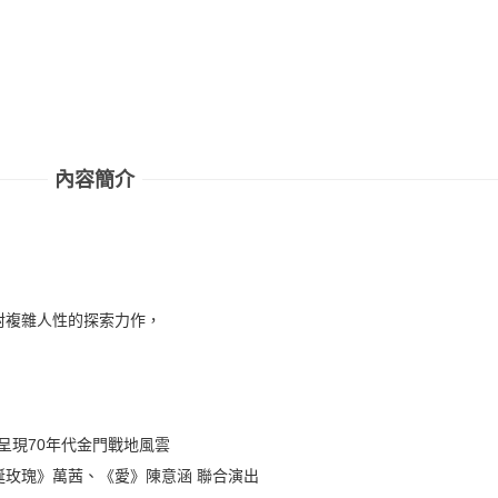
內容簡介
對複雜人性的探索力作，
呈現70年代金門戰地風雲
玫瑰》萬茜、《愛》陳意涵 聯合演出