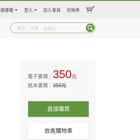
閱讀書籍
登入
加入會員
兌換券
350
電子書價：
元
紙本書價：
350
元
直接購買
放進購物車