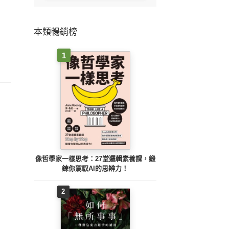
本類暢銷榜
1
像哲學家一樣思考：27堂邏輯素養課，鍛
鍊你駕馭AI的思辨力！
2