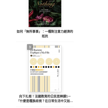
如何「無所事事」：一種對注意力經濟的
抵抗
3
向下扎根！法國教育的公民思辨課1－
「什麼是種族歧視？在日常生活中又如何
被複製？」：追根究柢各種沒來由的成見