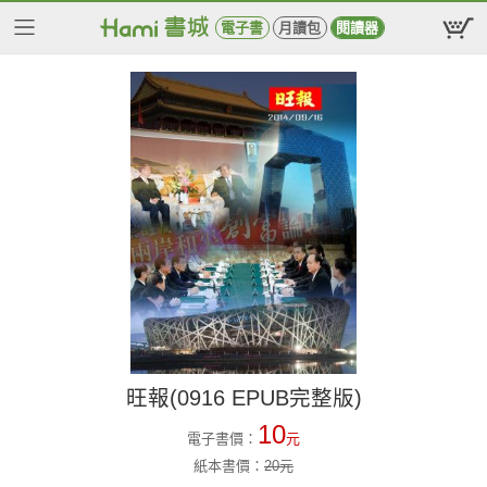
電子書
月讀包
閱讀器
旺報(0916 EPUB完整版)
10
電子書價：
元
紙本書價：
20
元