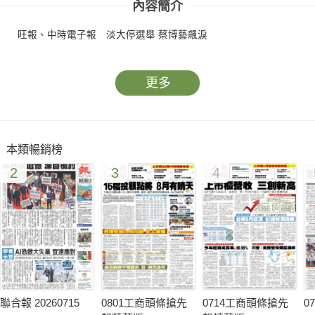
內容簡介
旺報、中時電子報 淡大停選舉 蔡博藝飆淚
更多
本類暢銷榜
2
3
4
聯合報 20260715
0801工商頭條搶先
0714工商頭條搶先
0