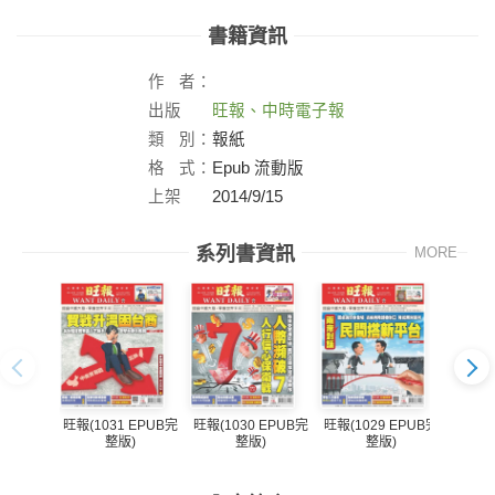
書籍資訊
作
者：
出版
旺報、中時電子報
社：
類
別：
報紙
格
式：
Epub 流動版
上架
2014/9/15
日：
系列書資訊
MORE
旺報(1031 EPUB完
旺報(1030 EPUB完
旺報(1029 EPUB完
旺報(1
整版)
整版)
整版)