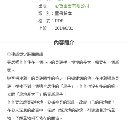
出版
愛智圖書有限公司
社：
類
別：
童書繪本
格
式：
PDF
上架
2014/8/31
日：
內容簡介
◎建議鎖定版面閱讀
寄居蟹普普住在一個小小的貝殼裡，慢慢的長大，需要有一個新
家。
遊客把沙灘上的貝殼隨性的撿走，困頓疲憊的他，在沙灘遍尋貝
殼，卻找不到一個適合居住的「房子」，普普也沒有多餘的錢，
去跟「房地產大王」購買新房子！
普普要怎麼突破逆境，發揮神奇的潛能，改變自己的困境呢？
在發人深思的故事中，探討自然環境的破壞，引導幼兒珍惜萬
物，了解萬物相互依存的關係。