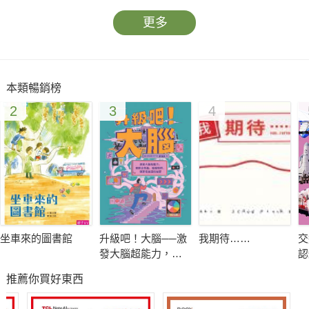
更多
本類暢銷榜
2
3
4
坐車來的圖書館
升級吧！大腦──激
我期待……
交
發大腦超能力，破
認
解金魚腦、腦腐陷
推薦你買好東西
阱、演算法操控的
祕密