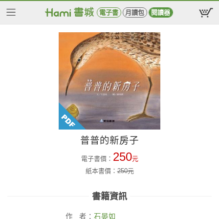
電子書
月讀包
閱讀器
普普的新房子
250
電子書價：
元
紙本書價：
250
元
書籍資訊
作
者：
石晏如