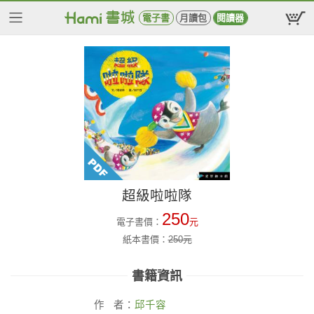
電子書
月讀包
閱讀器
超級啦啦隊
250
電子書價：
元
紙本書價：
250
元
書籍資訊
作
者：
邱千容