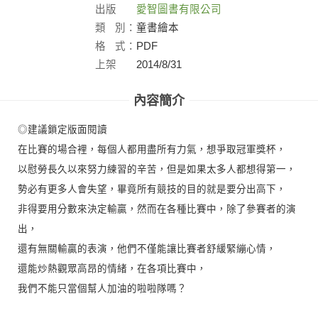
出版
愛智圖書有限公司
社：
類
別：
童書繪本
格
式：
PDF
上架
2014/8/31
日：
內容簡介
◎建議鎖定版面閱讀
在比賽的場合裡，每個人都用盡所有力氣，想爭取冠軍獎杯，
以慰勞長久以來努力練習的辛苦，但是如果太多人都想得第一，
勢必有更多人會失望，畢竟所有競技的目的就是要分出高下，
非得要用分數來決定輸贏，然而在各種比賽中，除了參賽者的演
出，
還有無關輸贏的表演，他們不僅能讓比賽者舒緩緊繃心情，
還能炒熱觀眾高昂的情緒，在各項比賽中，
我們不能只當個幫人加油的啦啦隊嗎？