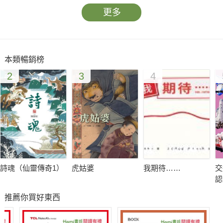
我們的社會之所以富足，生活之所以便利，
更多
都要靠擁有各式各樣才能的人，辛勞的付出，
如果每個人都做一樣的事，我們的生活一定很不方便，
比方說每個人都在賣東西，就沒有人種東西；每個人都在蓋房
本類暢銷榜
子，
2
3
4
就沒有人鋪路造橋；每個人都在做麵包，就沒有人包餃子；
每個人都想唸博士，就沒有人幫忙修電器；每個人都想成為冠軍
選手，
就沒有訓練選手的資深教練；每個人都想當聚光燈下的明星，
就沒有人幫明星打燈光。
企鵝派克家個個是跳水高手，
他們也想讓派克成為冠軍候選人，就好像一家人都是老師或公務
詩魂（仙靈傳奇1）
虎姑婆
我期待……
交
員，
認
就覺得孩子不會有比家族傳統更好的選擇，
推薦你買好東西
於是派克的家人把心思都花在如何克服派克的恐懼，
只有媽媽想到鼓勵派克發揮他自己的長處。