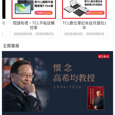
哈利
閱讀有禮，TCL平板送觸
TCL數位筆記本送月讀包1
控筆
年
31
2026/06/20 - 2026/08/31
2026/06/20 - 2026/08/31
主題書展