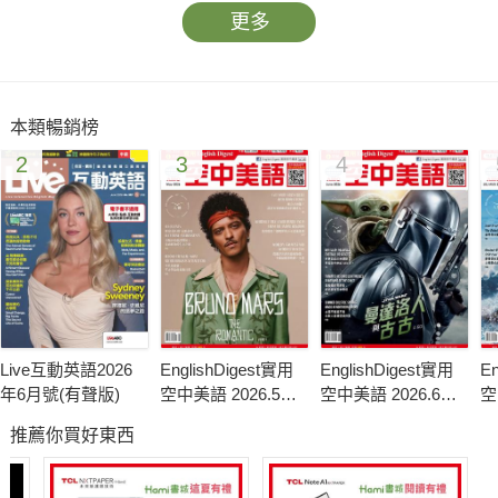
更多
本類暢銷榜
2
3
4
Live互動英語2026
EnglishDigest實用
EnglishDigest實用
En
年6月號(有聲版)
空中美語 2026.5月
空中美語 2026.6月
空
號
號
月
推薦你買好東西