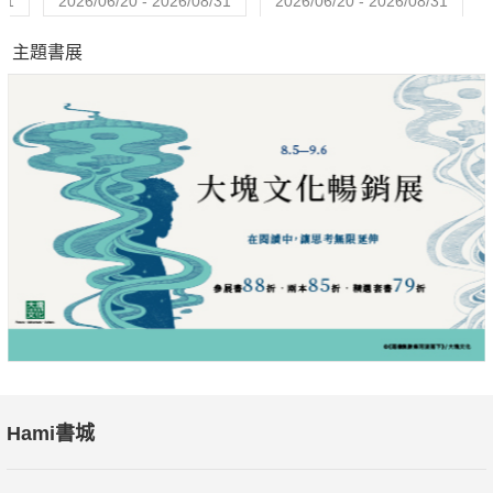
31
2026/06/20 - 2026/08/31
2026/06/20 - 2026/08/31
問之下，原來業績好的那一組主管，假設被分配到1000萬的業績
主題書展
目標，他就會以1200萬為基準分配給底下的員工，督促他們設法
透過增加拜訪客戶數、改善提案品質等做法，來提高成交率，努
力往高標邁進。
不管是有趣或有用的統計數字相關書籍，都在反覆說明，蒐集、
整理和分析商業數據真的很重要，不但在工作上有助於提升決策
的精準度，在日常生活中也能養成看透數字的好眼力。只是，這
些敘述真的能吸引你好好地進入統計的世界嗎？這次封面故事，
我們試著用最淺白的文字、最實用的例子，帶領你走進商用統計
的世界。
隨著大數據時代的來臨，懂得處理和解讀數據的能力，在未來勢
必成為最基本的工作能力。
不過，當資料的蒐集、整理和分析的工具日益精進，我們需要的
將不再是處理、運算數據的能力，而是我們可以從這些資料中汲
Hami書城
取出什麼insight？這考驗的將是你對統計工具的掌握程度，因為
你得先知道有哪些工具能為你做到什麼，你才能夠開始練習活用