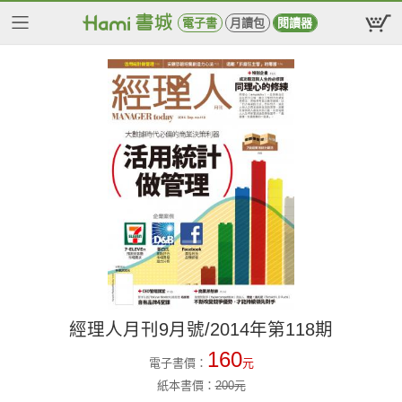
電子書
月讀包
閱讀器
經理人月刊9月號/2014年第118期
160
電子書價：
元
紙本書價：
200
元