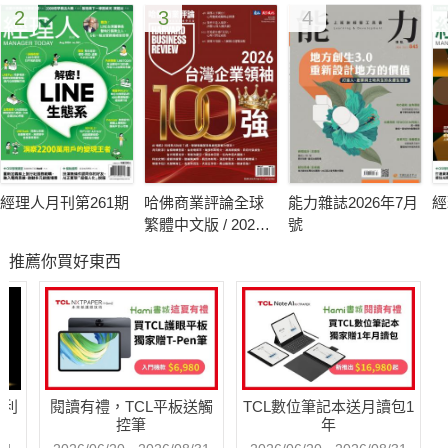
2
3
4
趣」，勾引起學習的動機。在《藏在數字裡的謊言》中，講述機
率的概念時，就會舉個類似這樣的例子：「假設連續丟擲一枚銅
板5次，下列哪一個情況出現機率最高？」
1.正反正反正
2.正正正正正
3.反反正反正
你的答案是什麼？選項1顯得太規律，選項2感覺不太可能，所以
經理人月刊第261期
哈佛商業評論全球
能力雜誌2026年7月
經
選項3似乎最有可能？答案是，丟擲銅板後，出現正面反面的機
繁體中文版 / 2026
號
率都是二分之一，所以不管是哪個選項，丟擲5次的機率都是：
年8月號 2026台灣
推薦你買好東西
企業領袖100強
1/2×1/2×1/2×1/2×1/2＝1/32。為什麼一個我們從小到大耳熟能詳
的機率觀念，只是變換了陳述方式，我們的判斷就會失準？
另一個路數是「讓複雜變實用」，讓感覺是教科書裡的知識，更
貼近生活與工作。因此，同樣是講機率概念，《成功主管都要懂
得數字思考》一書所舉的例子就會是像這樣：
哈利
閱讀有禮，TCL平板送觸
TCL數位筆記本送月讀包1
公司業務部有4個小組，每一組都有公司設定好的營收目標，不
控筆
年
過每次都是只有其中一組順利達標，其餘三組總是差了一點。詢