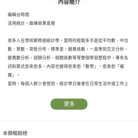
內容簡介
編輯台時間
活用統計，磨練商業直覺
很多人在學校都修過統計學，當時的經驗多半是從平均數、中位
數、眾數、常態分布、標準差、變異係數，一直學到交叉分析、
變異數分析、迴歸分析、相關係數等等整個學習歷程中，專有名
詞和算式愈來愈多，內容也變得愈來愈「數學」、愈來愈「複
雜」。
當時，每個人鮮少會想到，統計學日後會在日常生活中或工作上
起到什麼作用。
進入職場後，隨著職務的升遷，愈來愈多人會在工作上接觸到數
更多
字、報表，商業報章書籍也會經常傳遞經營者要有「數字力」
「數字敏銳度」的訊息，無論是工作績效或目標設定，都是被用
數字來評斷。
本類暢銷榜
通常，這類書籍有兩種路數，一種是讓「困難變簡單、變有