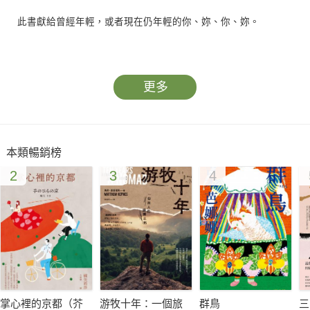
此書獻給曾經年輕，或者現在仍年輕的你、妳、你、妳。
更多
紛紛擾擾中，陳文茜走出鎂光燈，將攝影棚留在身後，遠離尖刺
的喧囂，
本類暢銷榜
一個人以冷靜、清晰而溫柔的筆鋒，傾全力告訴年輕人們，內心
2
3
4
深處的思索和期待。
34篇短文，無關媒體與政治；走出島嶼，站在更寬廣的視野，為
年輕人看見瞬息萬變的世界。
在經濟危機之後，她想告訴年輕人的是：
時間不是賊，它偷不走我們的青春；是我們自己讓時間從指縫間
掌心裡的京都（芥
游牧十年：一個旅
群鳥
三