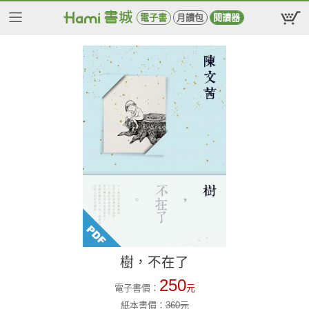
電子書
月讀包
閱讀器
樹，不在了
250
電子書價：
元
紙本書價：
360
元