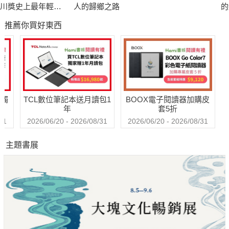
溜走。我想告訴年輕孩子們，不要被過去的挫折打倒，從現在起
川獎史上最年輕得
人的歸鄉之路
的
培植自己不斷學習的毅力。……過去時代對不起你們，未來端視
主綿矢莉莎出道15
漱
推薦你買好東西
週年首度獻給家鄉
經
你們自己的毅力，別對不起自己！
的溫柔物語）
藏
看來紛爭永不停歇的教育改革，也曾讀過「非明星學校」的文
茜，想提醒所有的大人們：
教育從來不只是「優異」的成績。讓孩子們有機會走過山、走過
送觸
TCL數位筆記本送月讀包1
BOOX電子閱讀器加購皮
水；讓他們的成長歲月除了成績之外，有天有地，最終有能力找
年
套5折
到自己的位置。
31
2026/06/20 - 2026/08/31
2026/06/20 - 2026/08/31
主題書展
台灣年輕人薪資不到新加坡一半，於是至新加坡工作，再苦也要
去；
身為曾經擁有美好年代的五年級生，文茜對當今年輕人的勇氣感
到振奮：
我們的年輕世代，如果懂得踏出去，請給他及她掌聲。在這場
「沒有槍聲的戰爭」中，他們是勇敢的戰士。至少他們想辦法突