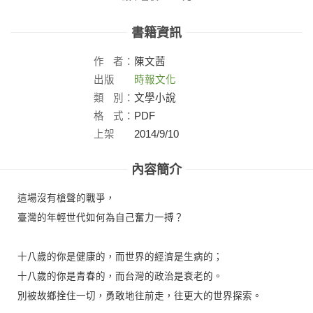
書籍資訊
作
者：
陳文茜
出版
時報文化
社：
類
別：
文學小說
格
式：
PDF
上架
2014/9/10
日：
內容簡介
這場沒有槍聲的戰爭，
臺灣的年輕世代如何為自己奮力一搏？
十八歲的你是健康的，而世界的經濟是生病的；
十八歲的你是青春的，而台灣的政治是衰老的。
別被故鄉拴住一切，勇敢地往前走，往更大的世界探索。