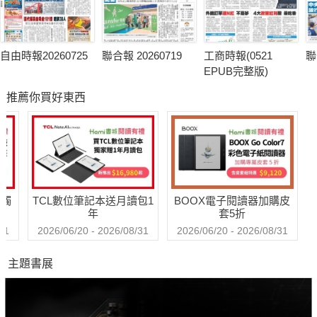
自由時報20260725
聯合報 20260719
工商時報(0521
聯
EPUB完整版)
推薦你買好東西
送觸
TCL數位筆記本送月讀包1
BOOX電子閱讀器加購皮
年
套5折
31
2026/06/20 - 2026/08/31
2026/06/20 - 2026/08/31
主題書展