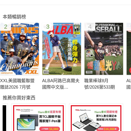
本類暢銷榜
2
3
4
XXL美國職籃聯盟
ALBA阿路巴高爾夫
職業棒球8月
A
雜誌2026 7月號
國際中文版
號/2026第533期
國
140(2026年/8月號)
1
推薦你買好東西