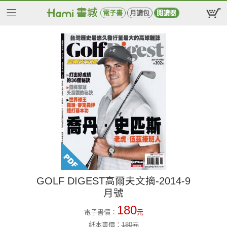
電子書
月讀包
閱讀器
GOLF DIGEST高爾夫文摘-2014-9
月號
180
電子書價：
元
紙本書價：
180
元