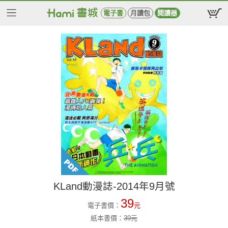
電子書
月讀包
閱讀器
KLand動漫誌-2014年9月號
39
電子書價：
元
紙本書價：
39
元