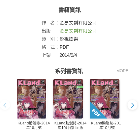
書籍資訊
作
者：
金易文創有限公司
出版
金易文創有限公司
社：
類
別：
影視娛樂
格
式：
PDF
上架
2014/9/4
日：
系列書資訊
MORE
KLand動漫誌-2014
KLand動漫誌-2014
KLand動漫誌-2014
KLan
年10月號
年10月號Lite版
年10月號