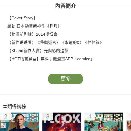
內容簡介
【Cover Story】
感動!日本動畫新神作《乒乓》
【動漫前列線】2014漫博會
【新作瞧瞧看】《移動迷宮》《永遠的0》《怪怪箱》
【KLand新作大賞】光與影的進擊
【HOT物嘗鮮室】無料手機漫畫APP「comico」
更多
本類暢銷榜
2
3
4