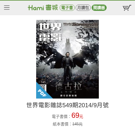
電子書
月讀包
閱讀器
世界電影雜誌549期2014/9月號
69
電子書價：
元
紙本書價：
145
元