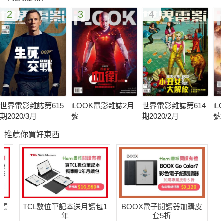
噬血狂魔，如今也能在大銀幕上搞笑耍寶博君一笑。
2
3
4
102 和我的閨蜜露西喝咖啡│電影場景朝聖
回顧這個暑假真是馬不停蹄，除了有看不完的電影，還得忙著去
電影場景旅行，正因今夏三部票房猛片－【閨蜜】、【等一個人
咖啡】、【露西】，不論國內外強片都在咱們美麗的寶島－台灣
取景，也激起影迷在觀影後「就近」前往電影場景朝聖的熱情與
動力。
世界電影雜誌第615
iLOOK電影雜誌2月
世界電影雜誌第614
i
MOVIE FEATURE 電影特寫
期2020/3月
號
期2020/2月
號
66 軍中樂園
推薦你買好東西
獻給每個勇敢心靈的時代戀歌。
68 愛在頭七天
令人捧腹大笑卻也感動落淚的溫馨喜劇。
70 安娜貝爾
【厲陰宅】中令人毛骨悚然的邪靈娃娃重返大銀幕。
送觸
TCL數位筆記本送月讀包1
BOOX電子閱讀器加購皮
72 大法官
年
套5折