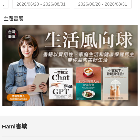
一個關於家庭、和解、法律與正義的感人故事。
31
2026/06/20 - 2026/08/31
2026/06/20 - 2026/08/31
74 控制
主題書展
兩度奧斯卡提名最佳導演大衛芬奇改編全球暢銷懸疑小說最新力
作。
80 愛愛上雲端
搶救婚姻爆笑大作戰！
84 我的鋼鐵老爸
繼【逆轉人生】後，又一誠摯動人法國電影。
90 愛の放題
愛與性的大解放，赤裸衝擊大銀幕！
106 絕命正義
【暮光之城】羅伯派汀森化身鐵血硬漢轉型之作。
108 後會無期
大陸賣座超過３０億台幣，刷新票房紀錄！
110 戀夏小情歌
Hami書城
既甜美又憂鬱的後青春期愛情小品。