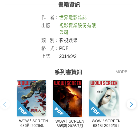
書籍資訊
作
者：
世界電影雜誌
出版
視影實業股份有限
社：
公司
類
別：
影視娛樂
格
式：
PDF
上架
2014/9/2
日：
系列書資訊
MORE
WOW！SCREEN
WOW！SCREEN
WOW！SCREEN
WOW
686期 2026/8月
684期 2026/6月
685期 2026/7月
683