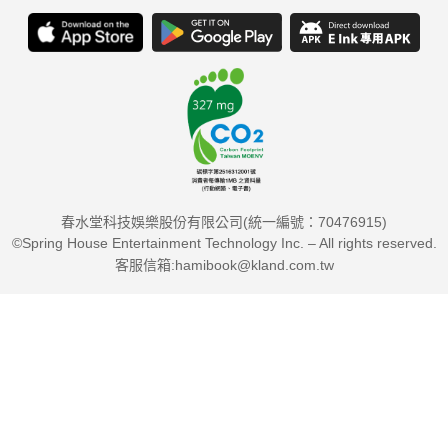
營造令人毛骨悚然的戶外街頭殺戮戰場。
62 萬惡城市：紅顏奪命
【300壯士】原創者全3D拍攝暴力新章。
76 移動迷宮
挑戰嚴峻關卡的殺人迷宮冒險。
86 五星主廚快餐車
好萊塢重量級明星合力打造絕妙美味喜劇。
春水堂科技娛樂股份有限公司(統一編號：70476915)
人物介紹 SCREEN PEOPLE
©Spring House Entertainment Technology Inc. – All rights reserved.
98 羅賓威廉斯
客服信箱:hamibook@kland.com.tw
「老天只賦予你一點點的瘋狂，千萬不能失去它。」
COMING SOON 新片快訊
92 私刑教育
94 失控