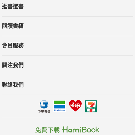
112 渴望
逛書選書
【告白】導演超激暴力狂想曲新作。
114 百歲老人蹺家去
閱讀書籍
縱橫古今百年世紀的奇遇旅程。
116 永遠的0
蟬聯日本8週票房冠軍，十年來最賣座真人電影！
會員服務
117 鯰魚很驚奇
一隻鯰魚足以讓沙丁魚群重新活絡起來。
關注我們
聯絡我們
BEHIND THE SCENES 幕後追蹤
54 忐忑
穿梭駭人幻相迷宮，墜落無邊無際的恐懼煉獄。
56 怪怪箱
結合定格動畫、手工繪圖和電腦特效，打造上乘3D動畫喜劇。
60 國定殺戮日：無法無天