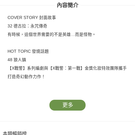
內容簡介
COVER STORY 封面故事
32 德古拉：永咒傳奇
有時候，這個世界需要的不是英雄…而是怪物。
HOT TOPIC 發燒話題
48 狼人鎮
【X戰警】系列編劇與【X戰警：第一戰】金獎化妝特效團隊攜手
打造奇幻動作力作！
SPECIAL REPORT 特別報導
42 就是愛！吸血鬼電影
更多
吸血鬼早在20年代的默片時代就已躍上大銀幕，從文學與哲學意
涵豐富的哥德式詩意闡述、到奇幻恐怖類型片中噬血兇殘的怪物
反派、再進化成唯美專情的跨物種情人形象…，早期青面獠牙的
本類暢銷榜