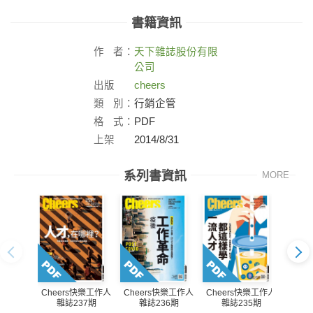
書籍資訊
作
者：
天下雜誌股份有限
公司
出版
cheers
社：
類
別：
行銷企管
格
式：
PDF
上架
2014/8/31
日：
系列書資訊
MORE
Cheers快樂工作人
Cheers快樂工作人
Cheers快樂工作人
Che
雜誌237期
雜誌236期
雜誌235期
雜