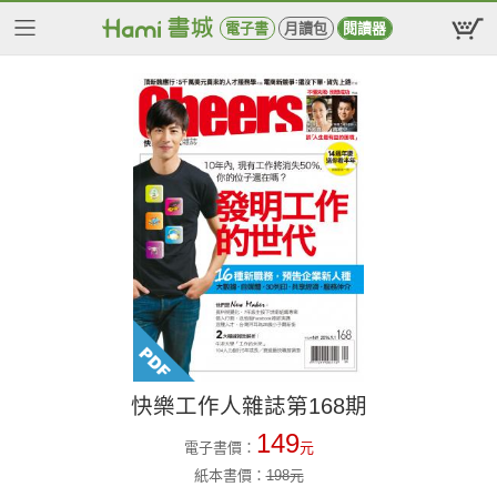
電子書
月讀包
閱讀器
快樂工作人雜誌第168期
149
電子書價：
元
紙本書價：
198
元