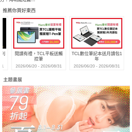
以不一樣的目光，書籍中蘊藏的智慧再度成為A. J.世界的生命泉
作選（修訂版）
推薦你買好東西
源。
然而，一切都將再度扭轉，意料之外的人生又悄然降臨……
《A. J.的書店人生》充滿驚喜與感動，是一個令人難忘的故事，
關於生命的轉變、第二次機會，以及我們為何而讀、為何而愛的
哈利
閱讀有禮，TCL平板送觸
TCL數位筆記本送月讀包1
無法抗拒的理由。在作者巧妙的筆下，「閱讀」本身也成為貫穿
控筆
年
全書的重要角色。
31
2026/06/20 - 2026/08/31
2026/06/20 - 2026/08/31
主題書展
島嶼書屋是間維多利亞風格的小屋，門廊上掛著褪色的招牌，
上面寫著：｢沒有人是座孤島，一書一世界，一書一天堂。｣
書店老闆A. J.將探索這句話的真義。