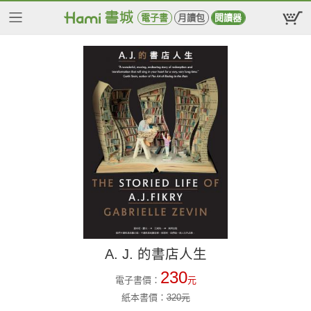
電子書
月讀包
閱讀器
A. J. 的書店人生
230
電子書價：
元
紙本書價：
320
元