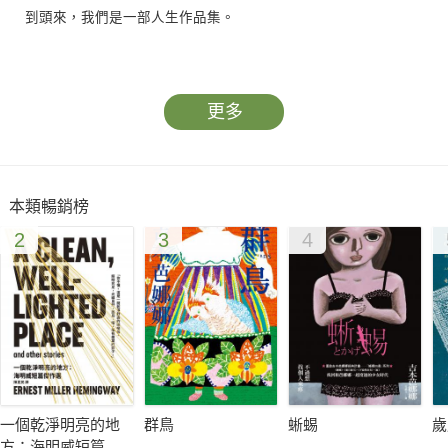
到頭來，我們是一部人生作品集。
A. J.大叔是島嶼上一家書店的老闆，個情古怪，鎮日與文字、試
讀本、暢銷書、滯銷書、文宣，還有「奧客型」的讀者打交道。
更多
他的人生和期待的截然不同，摯愛的老婆過世，書店陷入有史以
來的經營危機，就連手上最值錢的資產──一本愛倫坡詩集珍本，
也遭竊不翼而飛。彷彿他生活的所在，A. J.的內心世界也是一座
本類暢銷榜
孤島，不管是充滿善意的警察局長藍比亞斯、全心想要拉他一把
2
3
4
的大姨子伊思美，還是懷著熱情與理想、搭乘渡輪前來造訪的出
版社業務員愛蜜莉亞，全被他冰冷惡劣的態度拒於千里之外。就
連滿屋子的書香，也在一點一滴消失中……
就在A. J.對人生感到疲憊、對市場感到寒心、對未來嗅不到希望
的時刻，生命發生轉折，一個神祕的包袱出現在書店中。雖然只
是一個小包袱，卻相當沉重。這個意外讓A. J.大叔有機會重新拾
起他的人生，以嶄新的眼光觀看世界。沒多久，小島上的讀者與
一個乾淨明亮的地
群鳥
蜥蜴
歲
居民留意到他的改變，不屈不撓的業務員愛蜜莉亞也開始對他投
方：海明威短篇傑