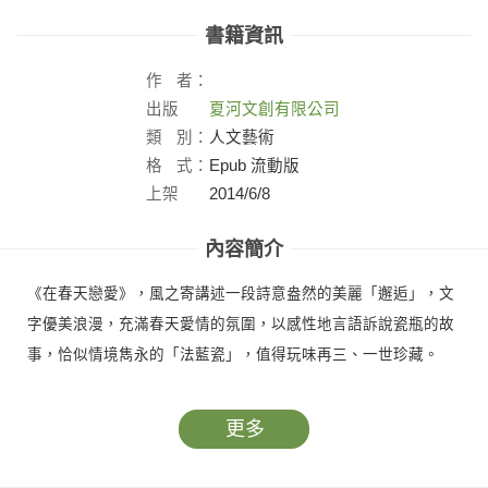
書籍資訊
作
者：
出版
夏河文創有限公司
社：
類
別：
人文藝術
格
式：
Epub 流動版
上架
2014/6/8
日：
內容簡介
《在春天戀愛》，風之寄講述一段詩意盎然的美麗「邂逅」，文
字優美浪漫，充滿春天愛情的氛圍，以感性地言語訴說瓷瓶的故
事，恰似情境雋永的「法藍瓷」，值得玩味再三、一世珍藏。
更多