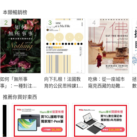
本類暢銷榜
2
3
4
如何「無所事
向下扎根！法國教
吃佛：從一座城市
拯
事」：一種對注意
育的公民思辨課1－
窺見西藏的劫難與
數
力經濟的抵抗
「什麼是種族歧
求生
推薦你買好東西
視？在日常生活中
又如何被複
製？」：追根究柢
各種沒來由的成見
與誤解