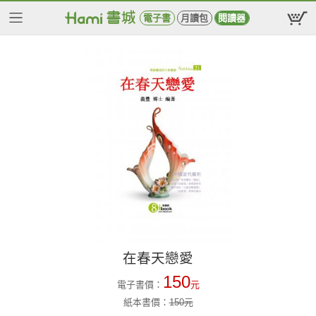
電子書
月讀包
閱讀器
在春天戀愛
150
電子書價：
元
紙本書價：
150
元