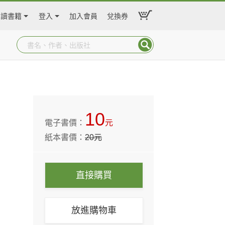
閱讀書籍
登入
加入會員
兌換券
10
電子書價：
元
紙本書價：
20
元
直接購買
放進購物車