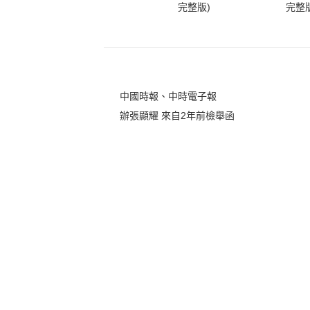
完整版)
完整版
中國時報、中時電子報
辦張顯耀 來自2年前檢舉函