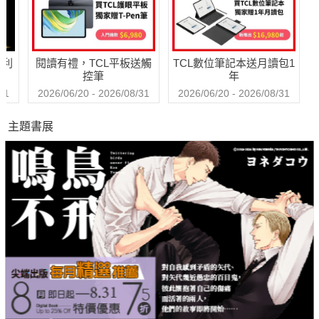
哈利
閱讀有禮，TCL平板送觸
TCL數位筆記本送月讀包1
控筆
年
31
2026/06/20 - 2026/08/31
2026/06/20 - 2026/08/31
主題書展