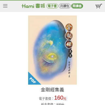
電子書
月讀包
閱讀器
金剛經集義
160
電子書價：
元
紙本書價：
320
元