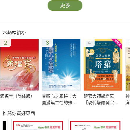
更多
本類暢銷榜
2
3
4
满福宝（简体版）
直顯心之奧秘：大
跟著大師學塔羅
神
圓滿無二性的殊勝
【現代塔羅開宗經
席
口訣
典重現】：你的第
座
推薦你買好東西
一本塔羅自我占卜
工具書