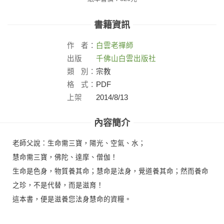
書籍資訊
作
者：
白雲老禪師
出版
千佛山白雲出版社
社：
類
別：
宗教
格
式：
PDF
上架
2014/8/13
日：
內容簡介
老師父說：生命需三寶，陽光、空氣、水；
慧命需三寶，佛陀、達摩、僧伽！
生命是色身，物質養其命；慧命是法身，覺道養其命；然而養命
之珍，不是代替，而是滋育！
這本書，便是滋養您法身慧命的資糧。