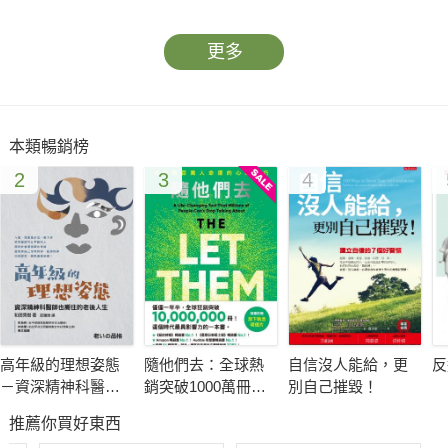
更多
本類暢銷榜
2
3
4
高年級的理想姿態
隨他們去：全球熱
自信沒人能給，更
反
－資深精神科醫師
銷突破1000萬冊現
別自己摧毀！
也嚮往的老後人生
象級巨作！改變千
推薦你買好東西
萬人命運的心理技