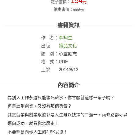
154
電子書價：
元
紙本書價：
220
元
書籍資訊
作
者：
李翔生
出版
讀品文化
社：
類
別：
心靈勵志
格
式：
PDF
上架
2014/8/13
日：
內容簡介
為別人工作永遠只能領死薪水，你甘願就這樣一輩子嗎？
但是談到創業，又沒有那個勇氣？
其實就業與創業永遠都是人生難以抉擇的二選一，兩條路都可以
邁向成功，就看你怎麼走！
不要輕易向你人生的2.6K妥協！