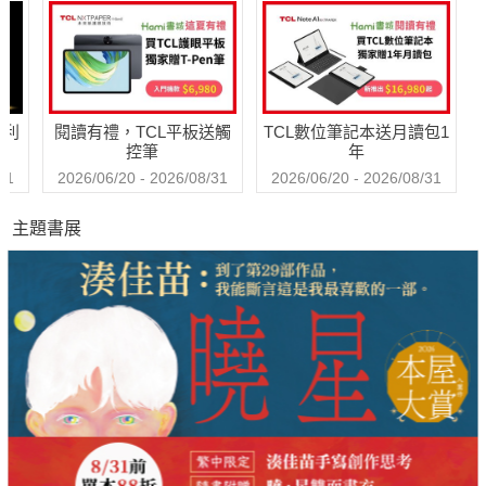
巧【附放下執念明
信片圖】
哈利
閱讀有禮，TCL平板送觸
TCL數位筆記本送月讀包1
控筆
年
31
2026/06/20 - 2026/08/31
2026/06/20 - 2026/08/31
主題書展