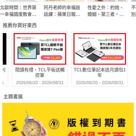
北歐時間：世界第
阿丹老師的幸福說
性愛之外：約炮、
不
一幸福國度教會我
話課：蘋果日報專
婚姻、第三者，打
別
的事
題報導，學生瘋狂
破傳統思考的禁忌
限
推薦你買好東西
搶修的大學最夯
相談
課，教你不當句點
王，「說」出幸福
人生！
哈利
閱讀有禮，TCL平板送觸
TCL數位筆記本送月讀包1
控筆
年
31
2026/06/20 - 2026/08/31
2026/06/20 - 2026/08/31
主題書展