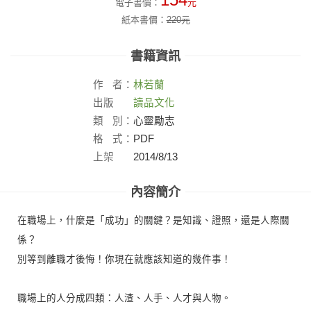
154
電子書價：
元
紙本書價：
220
元
書籍資訊
作
者：
林若蘭
出版
讀品文化
社：
類
別：
心靈勵志
格
式：
PDF
上架
2014/8/13
日：
內容簡介
在職場上，什麼是「成功」的關鍵？是知識、證照，還是人際關
係？
別等到離職才後悔！你現在就應該知道的幾件事！
職場上的人分成四類：人渣、人手、人才與人物。