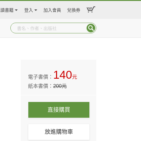
閱讀書籍
登入
加入會員
兌換券
140
電子書價：
元
紙本書價：
200
元
直接購買
放進購物車