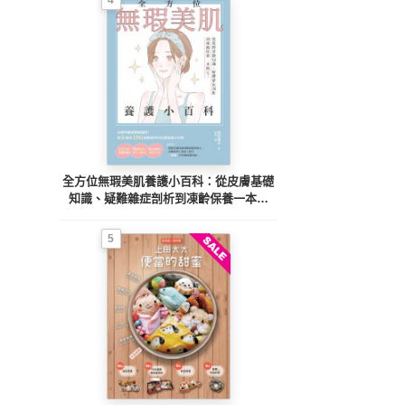
全方位無瑕美肌養護小百科：從皮膚基礎
知識、疑難雜症剖析到凍齡保養一本搞
定！
5