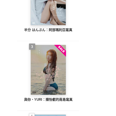
半分 はんぶん：阿部瑪利亞寫真
3
與你‧YURI：陳怡叡的南島寫真
4