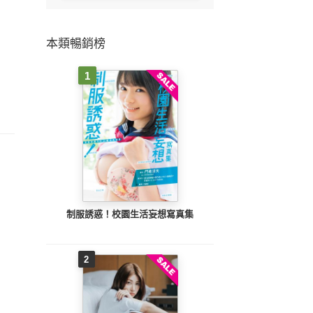
本類暢銷榜
1
制服誘惑！校園生活妄想寫真集
2