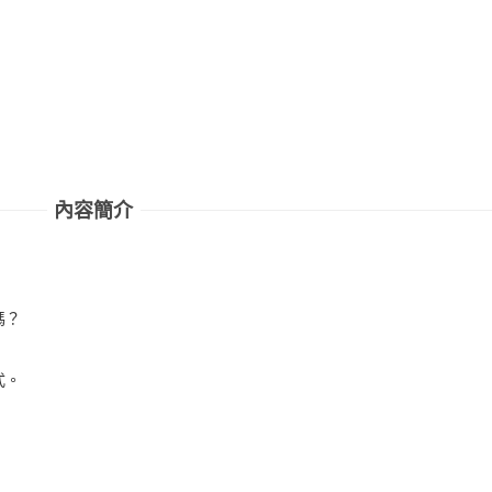
內容簡介
嗎？
式。
！