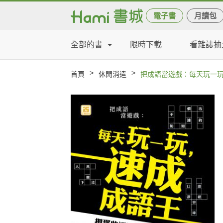
電子書
月讀包
全部的書
限時下載
看雜誌抽
>
>
首頁
休閒消遣
把成語當遊戲：每天玩一