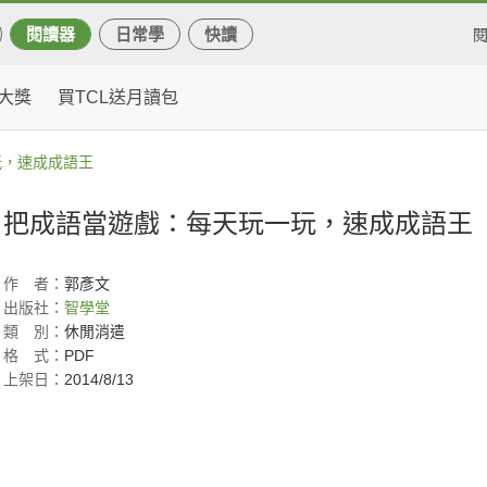
閱讀器
日常學
快讀
大獎
買TCL送月讀包
玩，速成成語王
把成語當遊戲：每天玩一玩，速成成語王
作
者：
郭彥文
出版社：
智學堂
類
別：
休閒消遣
格
式：
PDF
上架日：
2014/8/13